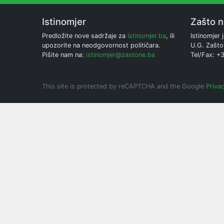
Istinomjer
Zašto 
Predložite nove sadržaje za
istinomjer.ba
, ili
Istinomjer j
upozorite na neodgovornost političara.
U.G. Zašto
Pišite nam na:
istinomjer@zastone.ba
Tel/Fax: +
This site is protected by reCAPTCHA and the Google
Privac