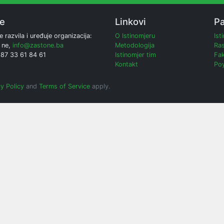
ne
Linkovi
Pa
e razvila i uređuje organizacija:
O Istinomjeru
Ist
 ne,
info@zastone.ba
Metodologija
Ras
387 33 61 84 61
Istinomjer tim
Fak
Kontakt
Poy
y Policy
and
Terms of Service
apply.