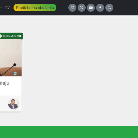
z
TV
Predizborna obećanja
DOSLJEDNO
imaju