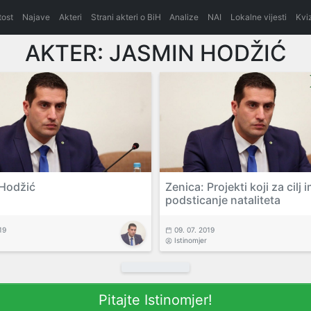
itost
Najave
Akteri
Strani akteri o BiH
Analize
NAI
Lokalne vijesti
Kvi
AKTER:
JASMIN HODŽIĆ
Hodžić
Zenica: Projekti koji za cilj 
podsticanje nataliteta
19
09. 07. 2019
Istinomjer
Pitajte Istinomjer!