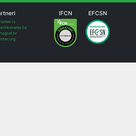
rtneri
IFCN
EFCSN
inomer.rs
krinkavanje.ba
tograf.hr
nter.org