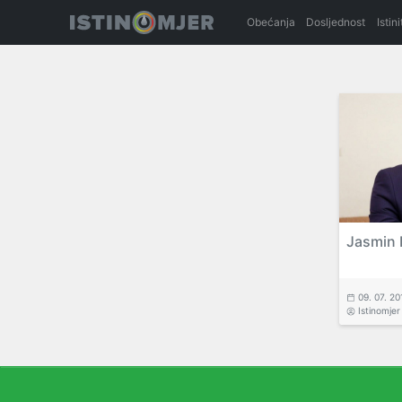
Obećanja
Dosljednost
Istin
Jasmin 
09. 07. 20
Istinomjer