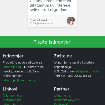
Članovi Predsjedništva
BiH zastupaju interese
svih naroda i građana
02. 08. 2022
Sanjin Mahmutović
Pitajte Istinomjer!
Istinomjer
Zašto ne
Predložite nove sadržaje za
Istinomjer je razvila i uređuje
istinomjer.ba
, ili upozorite na
organizacija:
neodgovornost političara.
U.G. Zašto ne,
info@zastone.ba
Pišite nam na:
Tel/Fax: +387 33 61 84 61
istinomjer@zastone.ba
Linkovi
Partneri
O Istinomjeru
Istinomer.rs
Metodologija
Raskrinkavanje.ba
Istinomjer tim
Faktograf.hr