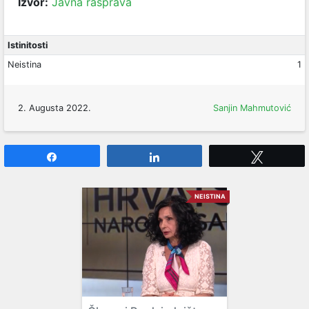
Izvor:
Javna rasprava
Istinitosti
Neistina
1
2. Augusta 2022.
Sanjin Mahmutović
Share
Share
Tweet
NEISTINA