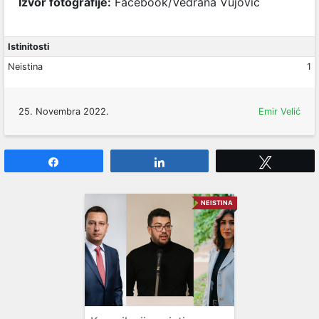
Izvor fotografije:
Facebook/Vedrana Vujović
Istinitosti
Neistina
1
25. Novembra 2022.
Emir Velić
Share
Share
Tweet
NEISTINA