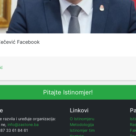
 Zečević Facebook
ić
Pitajte Istinomjer!
ne
Linkovi
Pa
e razvila i uređuje organizacija:
O Istinomjeru
Ist
 ne,
info@zastone.ba
Metodologija
Ras
387 33 61 84 61
Istinomjer tim
Fak