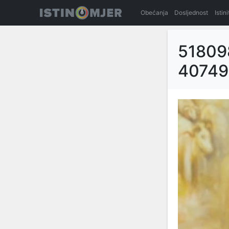
Obećanja
Dosljednost
Istin
51809
40749