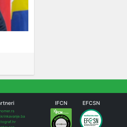
rtneri
IFCN
EFCSN
inomer.rs
krinkavanje.ba
tograf.hr