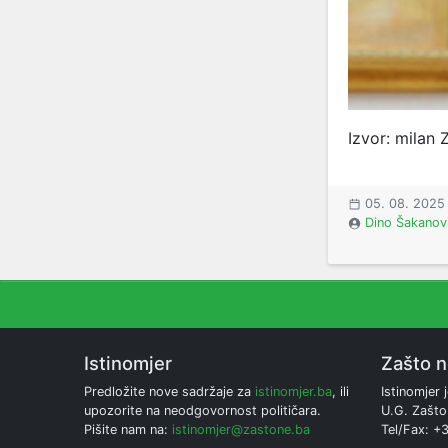
Izvor: milan
05. 08. 2025
Dino Šakanov
Istinomjer
Zašto 
Predložite nove sadržaje za
istinomjer.ba
, ili
Istinomjer j
upozorite na neodgovornost političara.
U.G. Zašto
Pišite nam na:
istinomjer@zastone.ba
Tel/Fax: +