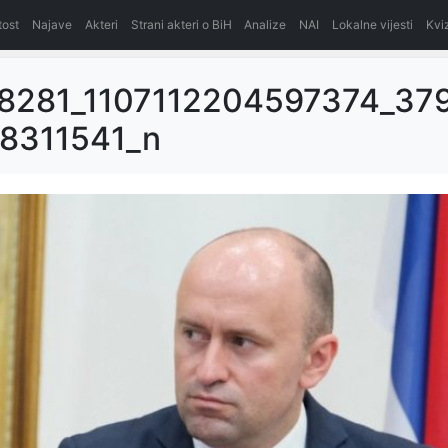
itost
Najave
Akteri
Strani akteri o BiH
Analize
NAI
Lokalne vijesti
Kvi
8281_1107112204597374_37
8311541_n