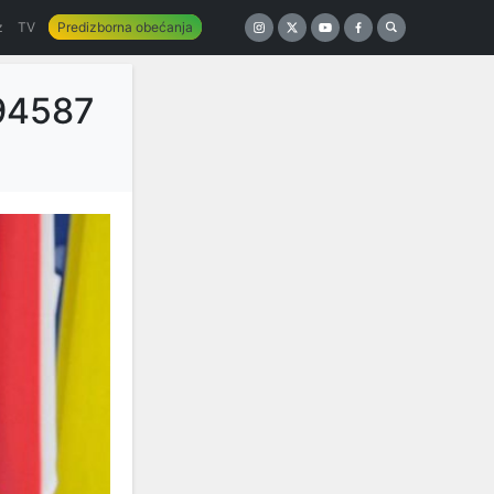
z
TV
Predizborna obećanja
94587