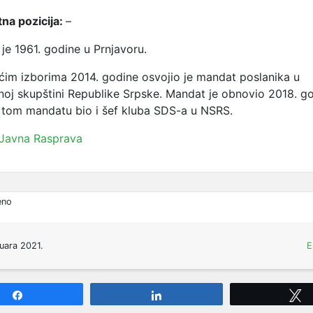
na pozicija:
–
je 1961. godine u Prnjavoru.
im izborima 2014. godine osvojio je mandat poslanika u
oj skupštini Republike Srpske. Mandat je obnovio 2018. go
u tom mandatu bio i šef kluba SDS-a u NSRS.
Javna Rasprava
eno
uara 2021.
E
Share
Share