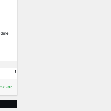
dine,
1
mir Velić
Tweet