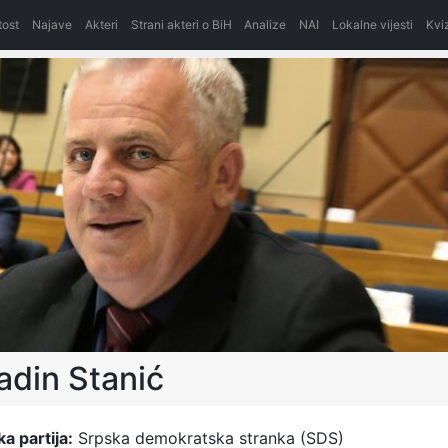
itost
Najave
Akteri
Strani akteri o BiH
Analize
NAI
Lokalne vijesti
Kvi
adin Stanić
ka partija:
Srpska demokratska stranka (SDS)