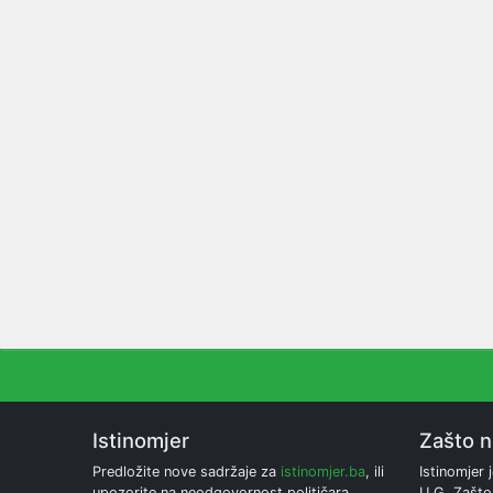
Istinomjer
Zašto 
Predložite nove sadržaje za
istinomjer.ba
, ili
Istinomjer j
upozorite na neodgovornost političara.
U.G. Zašto