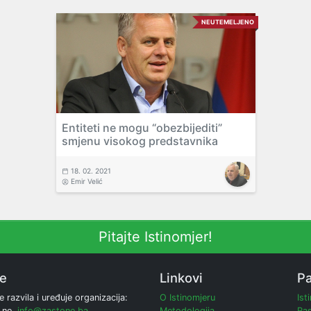
NEUTEMELJENO
Entiteti ne mogu “obezbijediti”
smjenu visokog predstavnika
18. 02. 2021
Emir Velić
Pitajte Istinomjer!
ne
Linkovi
Pa
e razvila i uređuje organizacija:
O Istinomjeru
Ist
 ne,
info@zastone.ba
Metodologija
Ras