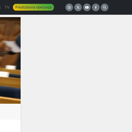
z
TV
Predizborna obećanja