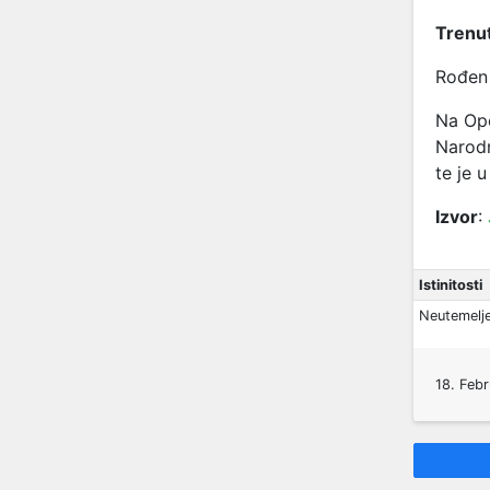
Trenut
Rođen 
Na Opć
Narodn
te je 
Izvor
:
Istinitosti
Neutemelj
18. Febr