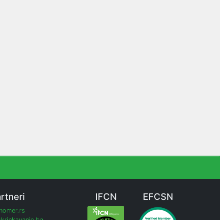
rtneri
IFCN
EFCSN
inomer.rs
krinkavanje.ba