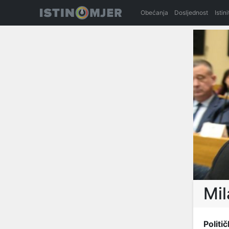
Obećanja
Dosljednost
Istin
Mil
Politič