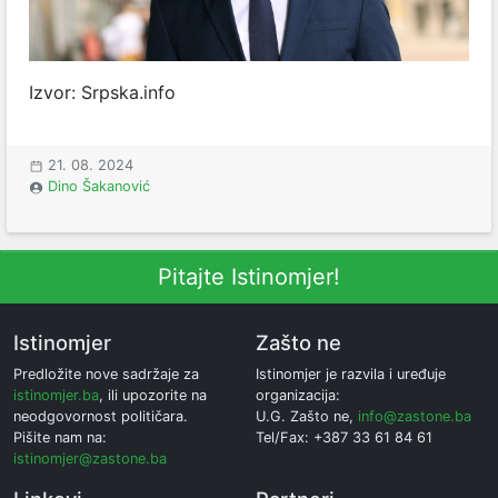
Izvor: Srpska.info
21. 08. 2024
Dino Šakanović
Pitajte Istinomjer!
Istinomjer
Zašto ne
Predložite nove sadržaje za
Istinomjer je razvila i uređuje
istinomjer.ba
, ili upozorite na
organizacija:
neodgovornost političara.
U.G. Zašto ne,
info@zastone.ba
Pišite nam na:
Tel/Fax: +387 33 61 84 61
istinomjer@zastone.ba