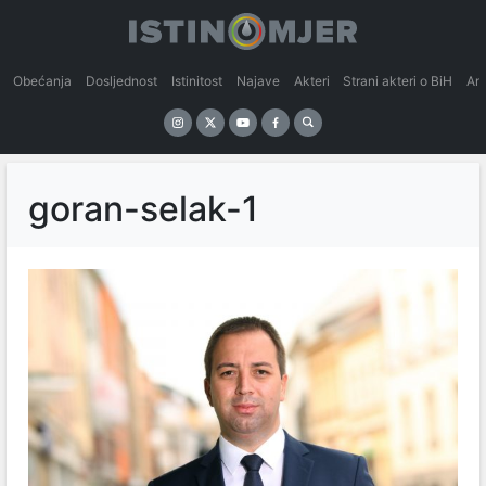
Obećanja
Dosljednost
Istinitost
Najave
Akteri
Strani akteri o BiH
An
goran-selak-1