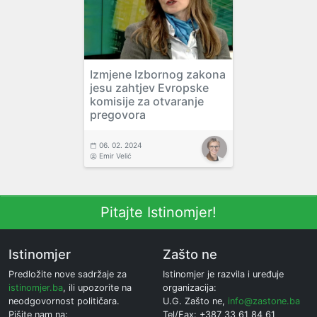
Izmjene Izbornog zakona
jesu zahtjev Evropske
komisije za otvaranje
pregovora
06. 02. 2024
Emir Velić
Pitajte Istinomjer!
Istinomjer
Zašto ne
Predložite nove sadržaje za
Istinomjer je razvila i uređuje
istinomjer.ba
, ili upozorite na
organizacija:
neodgovornost političara.
U.G. Zašto ne,
info@zastone.ba
Pišite nam na:
Tel/Fax: +387 33 61 84 61