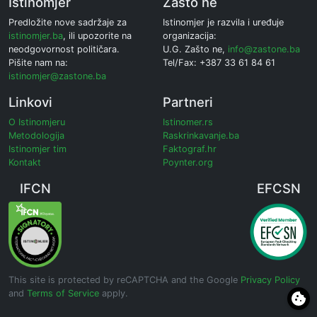
Istinomjer
Zašto ne
Predložite nove sadržaje za
Istinomjer je razvila i uređuje
istinomjer.ba
, ili upozorite na
organizacija:
neodgovornost političara.
U.G. Zašto ne,
info@zastone.ba
Pišite nam na:
Tel/Fax: +387 33 61 84 61
istinomjer@zastone.ba
Linkovi
Partneri
O Istinomjeru
Istinomer.rs
Metodologija
Raskrinkavanje.ba
Istinomjer tim
Faktograf.hr
Kontakt
Poynter.org
IFCN
EFCSN
This site is protected by reCAPTCHA and the Google
Privacy Policy
and
Terms of Service
apply.