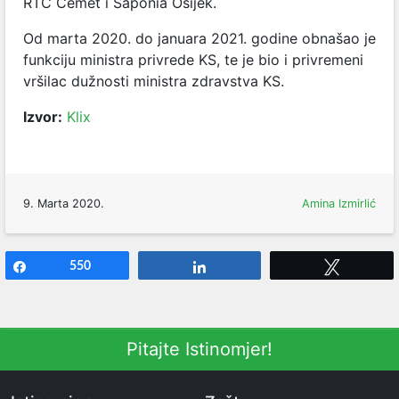
RTC Cemet i Saponia Osijek.
Od marta 2020. do januara 2021. godine obnašao je
funkciju ministra privrede KS, te je bio i privremeni
vršilac dužnosti ministra zdravstva KS.
Izvor:
Klix
9. Marta 2020.
Amina Izmirlić
Share
550
Share
Tweet
Pitajte Istinomjer!