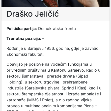
Draško Jeličić
Politička partija:
Demokratska fronta
Trenutna pozicija:
–
Rođen je u Sarajevu 1956. godine, gdje je završio
Ekonomski fakultet.
Obavljao je poslove na vodećim funkcijama u
privrednim društvima u Kantonu Sarajevo. Radio u
sektoru šumarstava i prerade drveta (Šipad
Holding), u sektoru trgovine i prehrambene
industrije (Sarajevska pivara, Sprind i Klas), kao i u
sektoru štamparske djelatnosti i izrade ambalaže i
kartonaže (MIMS i Polet), a dio radnog vijeka
proveo u multinacionalnim kompanijama Plena –