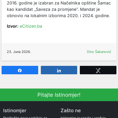
2016. godine je izabran za Načelnika opštine Šamac
kao kandidat „Saveza za promjene“. Mandat je
obnovio na lokalnim izborima 2020. i 2024. godine.
Izvor:
eCitizen.ba
23. Juna 2026.
Dino Šakanović
Share
Share
Tweet
Pitajte Istinomjer!
Istinomjer
Zašto ne
Predložite nove sadržaje za
Istinomjer je razvila i uređuje