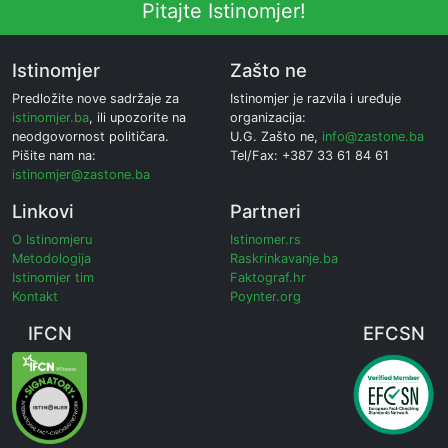
Pitajte Istinomjer!
Istinomjer
Zašto ne
Predložite nove sadržaje za
Istinomjer je razvila i uređuje
istinomjer.ba
, ili upozorite na
organizacija:
neodgovornost političara.
U.G. Zašto ne,
info@zastone.ba
Pišite nam na:
Tel/Fax: +387 33 61 84 61
istinomjer@zastone.ba
Linkovi
Partneri
O Istinomjeru
Istinomer.rs
Metodologija
Raskrinkavanje.ba
Istinomjer tim
Faktograf.hr
Kontakt
Poynter.org
IFCN
EFCSN