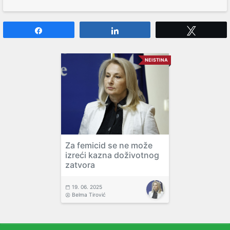
Share
Share
Tweet
NEISTINA
Za femicid se ne može
izreći kazna doživotnog
zatvora
19. 06. 2025
Belma Tirović