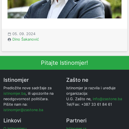
05. 09. 2024
Dino Šakanović
Pitajte Istinomjer!
Istinomjer
Zašto ne
Predložite nove sadržaje za
Istinomjer je razvila i uređuje
istinomjer.ba
, ili upozorite na
organizacija:
neodgovornost političara.
U.G. Zašto ne,
info@zastone.ba
Pišite nam na:
Tel/Fax: +387 33 61 84 61
istinomjer@zastone.ba
Linkovi
Partneri
O Istinomjeru
Istinomer.rs