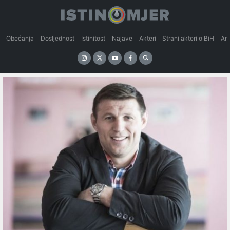
Obećanja
Dosljednost
Istinitost
Najave
Akteri
Strani akteri o BiH
An