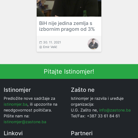
BiH nije jedina zemlja s
izbornim pragom od 3%
30. 11. 2021
Emir Velić
Pitajte Istinomjer!
Istinomjer
Zašto ne
Predložite nove sadržaje za
Istinomjer je razvila i uređuje
istinomjer.ba
, ili upozorite na
organizacija:
neodgovornost političara.
U.G. Zašto ne,
info@zastone.ba
Pišite nam na:
Tel/Fax: +387 33 61 84 61
istinomjer@zastone.ba
Linkovi
Partneri