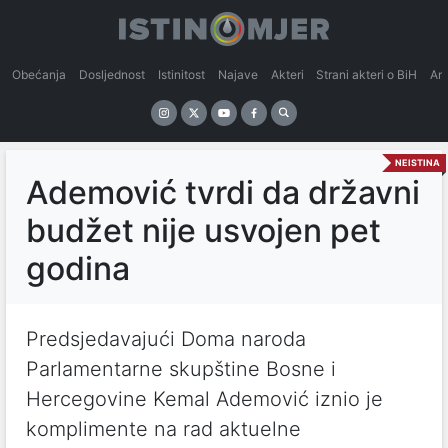
Obećanja
Dosljednost
Istinitost
Najave
Akteri
Strani akteri o BiH
An
NEISTINA
Ademović tvrdi da državni
budžet nije usvojen pet
godina
Predsjedavajući Doma naroda
Parlamentarne skupštine Bosne i
Hercegovine Kemal Ademović iznio je
komplimente na rad aktuelne