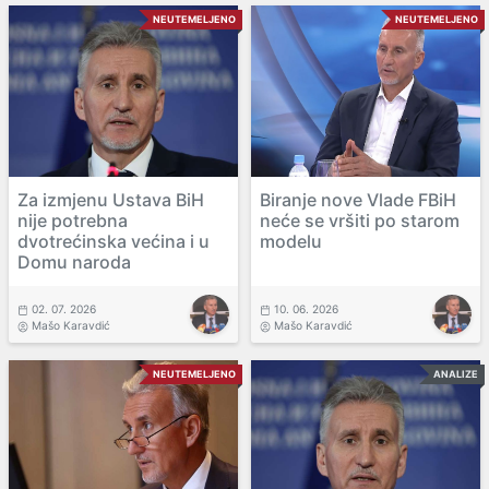
NEUTEMELJENO
NEUTEMELJENO
Za izmjenu Ustava BiH
Biranje nove Vlade FBiH
nije potrebna
neće se vršiti po starom
dvotrećinska većina i u
modelu
Domu naroda
02. 07. 2026
10. 06. 2026
Mašo Karavdić
Mašo Karavdić
NEUTEMELJENO
ANALIZE