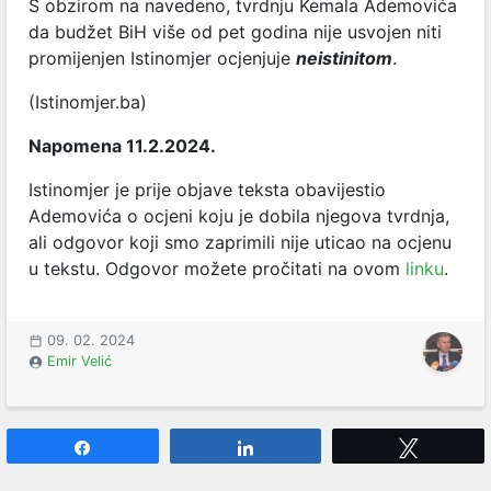
S obzirom na navedeno, tvrdnju Kemala Ademovića
da budžet BiH više od pet godina nije usvojen niti
promijenjen Istinomjer ocjenjuje
neistinitom
.
(Istinomjer.ba)
Napomena 11.2.2024.
Istinomjer je prije objave teksta obavijestio
Ademovića o ocjeni koju je dobila njegova tvrdnja,
ali odgovor koji smo zaprimili nije uticao na ocjenu
u tekstu. Odgovor možete pročitati na ovom
linku
.
09. 02. 2024
Emir Velić
Share
Share
Tweet