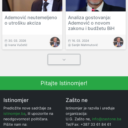
Ademović neutemeljeno
Analiza gostovanja:
o utrošku akciza
Ademović o novom
zakonu i budžetu BiH
30. 03. 2026
16. 03. 2024
Ivana Vučetić
Sanjin Mahmutović
Pitajte Istinomjer!
Istinomjer
Zašto ne
Predložite nove sadržaje za
Istinomjer je razvila i uređuje
istinomjer.ba
, ili upozorite na
organizacija:
neodgovornost političara.
U.G. Zašto ne,
info@zastone.ba
Pišite nam na:
Tel/Fax: +387 33 61 84 61