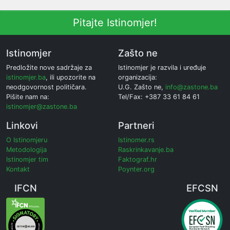
Pitajte Istinomjer!
Istinomjer
Zašto ne
Predložite nove sadržaje za
Istinomjer je razvila i uređuje
istinomjer.ba
, ili upozorite na
organizacija:
neodgovornost političara.
U.G. Zašto ne,
info@zastone.ba
Pišite nam na:
Tel/Fax: +387 33 61 84 61
istinomjer@zastone.ba
Linkovi
Partneri
O Istinomjeru
Istinomer.rs
Metodologija
Raskrinkavanje.ba
Istinomjer tim
Faktograf.hr
Kontakt
Poynter.org
IFCN
EFCSN