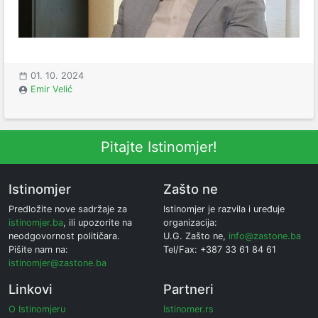
01. 10. 2024
Emir Velić
Pitajte Istinomjer!
Istinomjer
Zašto ne
Predložite nove sadržaje za
Istinomjer je razvila i uređuje
istinomjer.ba
, ili upozorite na
organizacija:
neodgovornost političara.
U.G. Zašto ne,
info@zastone.ba
Pišite nam na:
Tel/Fax: +387 33 61 84 61
istinomjer@zastone.ba
Linkovi
Partneri
O Istinomjeru
Istinomer.rs