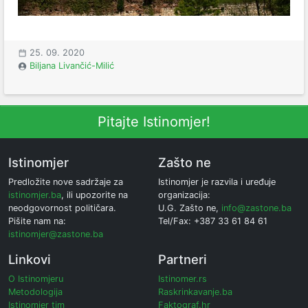
25. 09. 2020
Biljana Livančić-Milić
Pitajte Istinomjer!
Istinomjer
Zašto ne
Predložite nove sadržaje za
Istinomjer je razvila i uređuje
istinomjer.ba
, ili upozorite na
organizacija:
neodgovornost političara.
U.G. Zašto ne,
info@zastone.ba
Pišite nam na:
Tel/Fax: +387 33 61 84 61
istinomjer@zastone.ba
Linkovi
Partneri
O Istinomjeru
Istinomer.rs
Metodologija
Raskrinkavanje.ba
Istinomjer tim
Faktograf.hr