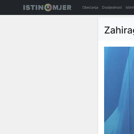
Obećanja
Dosljednost
Istin
Zahira