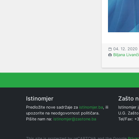
04. 12. 2020
Biljana Livanč
Istinomjer
Zašto 
Predložite nove sadržaje za
istinomjer.ba
, ili
Istinomjer j
upozorite na neodgovornost političara.
U.G. Zašto
Pišite nam na:
istinomjer@zastone.ba
Tel/Fax: +
This site is protected by reCAPTCHA and the Google
Privac