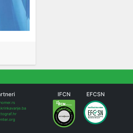
rtneri
IFCN
EFCSN
inomer.rs
krinkavanje.ba
tograf.hr
nter.org