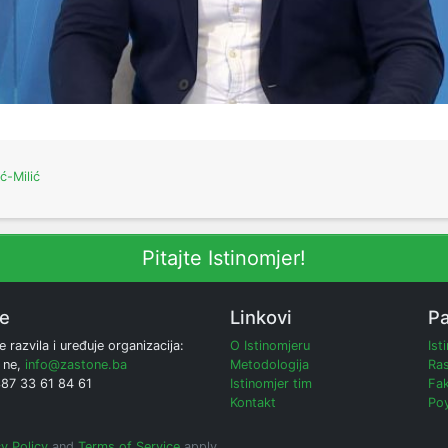
ić-Milić
Pitajte Istinomjer!
ne
Linkovi
Pa
e razvila i uređuje organizacija:
O Istinomjeru
Ist
 ne,
info@zastone.ba
Metodologija
Ras
387 33 61 84 61
Istinomjer tim
Fak
Kontakt
Poy
y Policy
and
Terms of Service
apply.