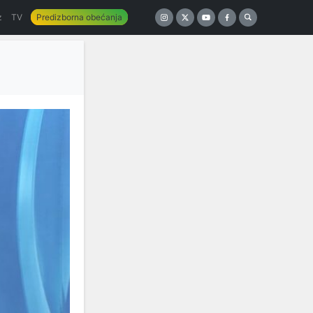
z
TV
Predizborna obećanja