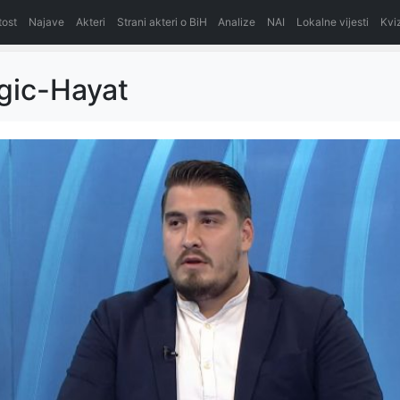
itost
Najave
Akteri
Strani akteri o BiH
Analize
NAI
Lokalne vijesti
Kvi
gic-Hayat