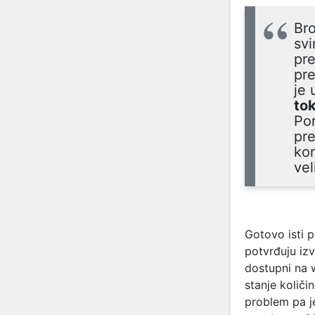
Bro
svi
pre
pre
je 
to
Por
pr
kon
vel
Gotovo isti p
potvrđuju iz
dostupni na 
stanje količi
problem pa j