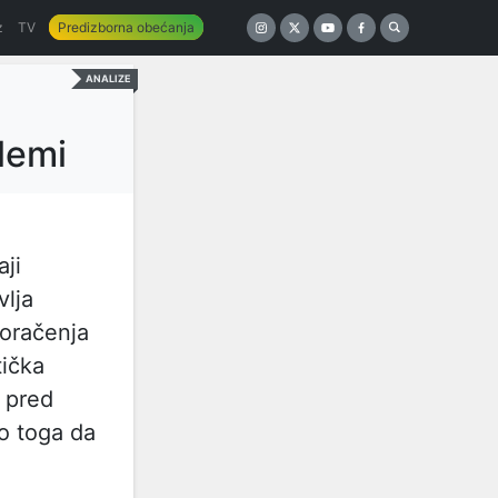
z
TV
Predizborna obećanja
ANALIZE
lemi
aji
vlja
koračenja
tička
i pred
o toga da