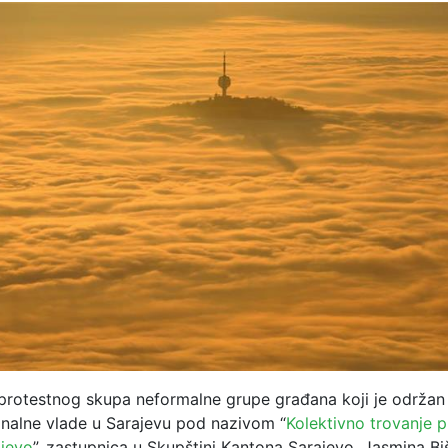
 protestnog skupa neformalne grupe građana koji je održan
nalne vlade u Sarajevu pod nazivom “
Kolektivno trovanje 
jevo
”, zastupnica u Skupštini Kantona Sarajevo, Jasmina Bi