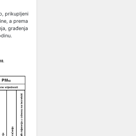
, prikupljeni
dine, a prema
nja, građenja
odinu.