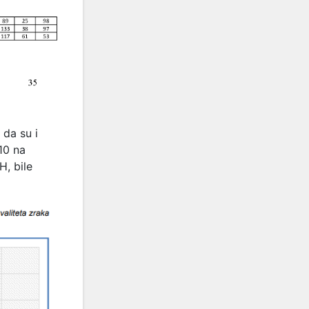
 da su i
10 na
H, bile