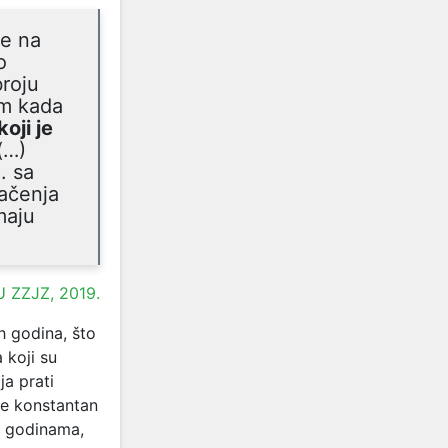
ze na
o
roju
em kada
koji je
(…)
. sa
ačenja
maju
U ZZJZ, 2019.
h godina, što
 koji su
ja prati
je konstantan
m godinama,