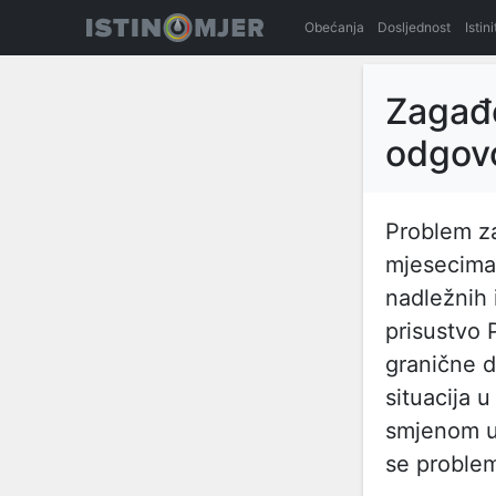
Obećanja
Dosljednost
Istin
Zagađe
odgovo
Problem z
mjesecima,
nadležnih 
prisustvo 
granične d
situacija 
smjenom us
se problem 