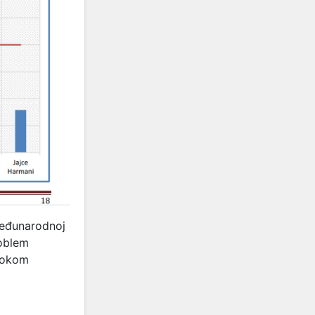
međunarodnoj
oblem
 tokom