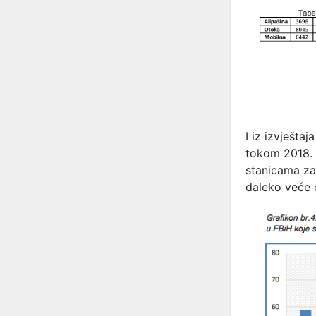
I iz izvješta
tokom 2018. 
stanicama za 
daleko veće 