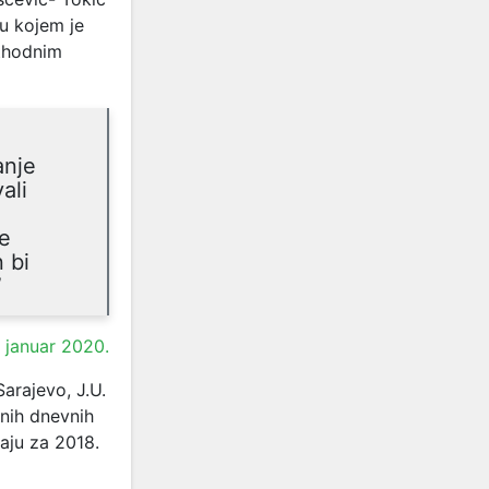
u kojem je
ethodnim
anje
ali
te
 bi
”
. januar 2020.
arajevo, J.U.
čnih dnevnih
taju za 2018.