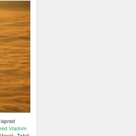
 ispred
pred Vladom
ščević- Tokić