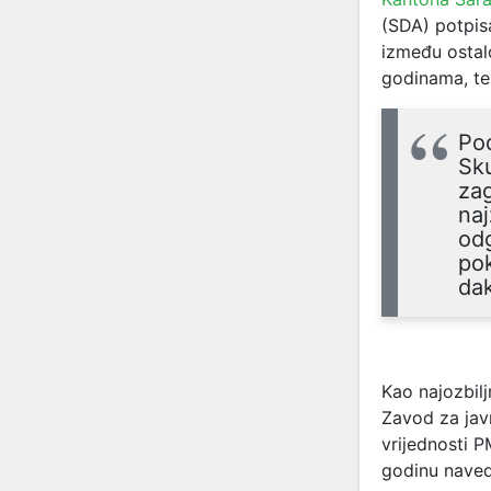
(SDA) potpis
između ostal
godinama, te
Pod
Sku
zag
naj
odg
pok
dak
Kao najozbilj
Zavod za jav
vrijednosti P
godinu nave