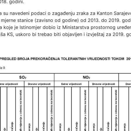
18. godini.
ma su navedeni podaci o zagađenju zraka za Kanton Sarajevo
tiri mjerne stanice (zavisno od godine) od 2013. do 2019. go
 koje je Istinomjer dobio iz Ministarstva prostornog uređe
liša KS, uskoro bi trebao biti objavljen i izvještaj za 2019. g