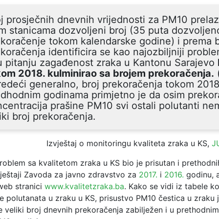
j prosječnih dnevnih vrijednosti za PM10 prela
m stanicama dozvoljeni broj (35 puta dozvoljen
koračenje tokom kalendarske godine) i prema b
koračenja identificira se kao najozbiljniji probl
u pitanju zagađenost zraka u Kantonu Sarajevo
kom 2018. kulminirao sa brojem prekoračenja.
edeći generalno, broj prekoračenja tokom 2018
edhodnim godinama primjetno je da osim prekor
centracija prašine PM10 svi ostali polutanti ne
iki broj prekoračenja.
Izvještaj o monitoringu kvaliteta zraka u KS,
J
roblem sa kvalitetom zraka u KS bio je prisutan i prethodni
vještaji Zavoda za javno zdravstvo za
2017.
i
2016.
godinu, a
web stranici
www.kvalitetzraka.ba
. Kako se vidi iz tabele ko
ne polutanata u zraku u KS, prisustvo PM10 čestica u zraku 
e veliki broj dnevnih prekoračenja zabilježen i u prethodni