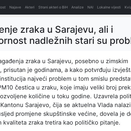
itost
Najave
Akteri
Strani akteri o BiH
Analize
NAI
Lokalne vijesti
Kvi
nje zraka u Sarajevu, ali i
rnost nadležnih stari su prob
agađenja zraka u Sarajevu, posebno u zimskim
 prisutan je godinama, a kako potvrđuju izvješt
institucija najveći problem u tom smislu predsta
PM10 čestica u zraku, koje imaju veliki broj pre
ozvoljene količine u toku godine. Uzavrela poli
u Kantonu Sarajevo, čija se aktuelna Vlada nalaz
ljed promjene skupštinske većine, dovela je d
kvaliteta zraka tretira kao političko pitanje.