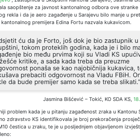
ala saopštenje za javnost kantonalnog odbora ove stranke 
og rekla i da je aero zagađenje u Sarajevu bilo manje u pr
 kantonalnog premijera Edina Fortu nazvala kukavicom.
sjetit ću da je Forto, još dok je bio zastupnik u
pštini, tokom proteklih godina, kada je i bilo m
ađenje bio među prvima koji su Vladi KS upućiv
žešće kritike, a sada kada treba da preuzme
ovornost ponaša se kao najobičnija kukavica, 
ušava prebaciti odgovornost na Vladu FBiH. On
le da bude premijer samo kada se treba slikati.
Jasmina Bišćević – Tokić, KO SDA KS,
18
niji problem kada je u pitanju zagađenost zraka u Kantonu S
no zdravstvo KS identifikovala je broj prekoračenja prosje
M10 čestica u zraku, te je u posljednjem objavljenom izvješ
deno: