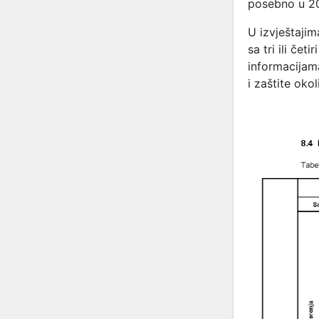
posebno u 20
U izvještaji
sa tri ili če
informacijama
i zaštite oko