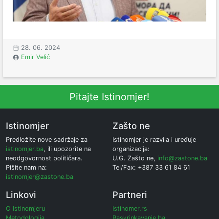
28. 06. 2024
Emir Velić
Pitajte Istinomjer!
Istinomjer
Zašto ne
Predložite nove sadržaje za
Istinomjer je razvila i uređuje
istinomjer.ba
, ili upozorite na
organizacija:
neodgovornost političara.
U.G. Zašto ne,
info@zastone.ba
Pišite nam na:
Tel/Fax: +387 33 61 84 61
istinomjer@zastone.ba
Linkovi
Partneri
O Istinomjeru
Istinomer.rs
Metodologija
Raskrinkavanje.ba