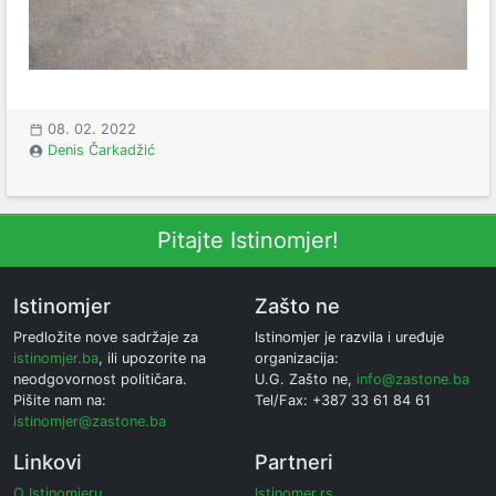
08. 02. 2022
Denis Čarkadžić
Pitajte Istinomjer!
Istinomjer
Zašto ne
Predložite nove sadržaje za
Istinomjer je razvila i uređuje
istinomjer.ba
, ili upozorite na
organizacija:
neodgovornost političara.
U.G. Zašto ne,
info@zastone.ba
Pišite nam na:
Tel/Fax: +387 33 61 84 61
istinomjer@zastone.ba
Linkovi
Partneri
O Istinomjeru
Istinomer.rs