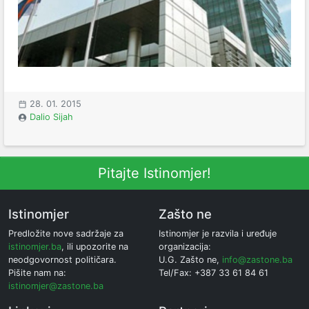
28. 01. 2015
Dalio Sijah
Pitajte Istinomjer!
Istinomjer
Zašto ne
Predložite nove sadržaje za
Istinomjer je razvila i uređuje
istinomjer.ba
, ili upozorite na
organizacija:
neodgovornost političara.
U.G. Zašto ne,
info@zastone.ba
Pišite nam na:
Tel/Fax: +387 33 61 84 61
istinomjer@zastone.ba