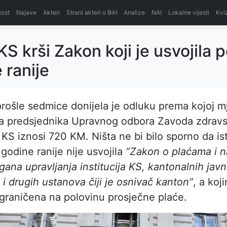
itost
Najave
Akteri
Strani akteri o BiH
Analize
NAI
Lokalne vijesti
Kvi
KS krši Zakon koji je usvojila p
 ranije
rošle sedmice donijela je odluku prema kojoj 
a predsjednika Upravnog odbora Zavoda zdrav
 KS iznosi 720 KM. Ništa ne bi bilo sporno da is
godine ranije nije usvojila
“Zakon o plaćama i 
gana upravljanja institucija KS, kantonalnih javn
i drugih ustanova čiji je osnivač kanton”
, a koj
raničena na polovinu prosječne plaće.