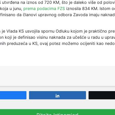
S utvrđena na iznos od 720 KM, što je daleko više od polov
koja u junu,
prema podacima FZS
iznosila 834 KM. Istom 
efinisano da članovi upravnog odbora Zavoda imaju nakna
 je Vlada KS usvojila spornu Odluku kojom je praktično pre
on koji je definisao visinu naknada za učešće u radu u upra
nih preduzeća u KS, ovaj potez možemo ocijeniti kao nedo
Share
Share