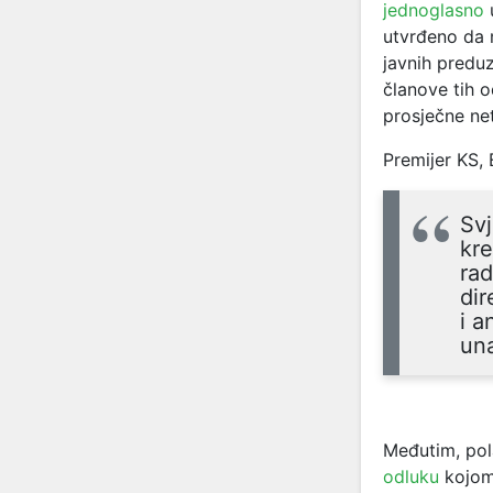
jednoglasno
u
utvrđeno da 
javnih predu
članove tih 
prosječne net
Premijer KS, 
Svj
kre
rad
dir
i a
una
Međutim, pol
odluku
kojom