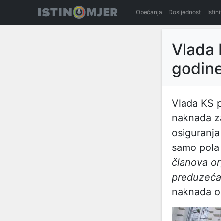
Obećanja
Dosljednost
Istin
Vlada 
godine
Vlada KS p
naknada z
osiguranja
samo pola 
članova or
preduzeća 
naknada og