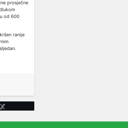
ine prosječne
odlukom
du od 600
kršen ranije
vnim
sljedan.
Tweet