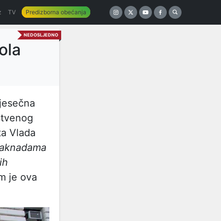
z
TV
Predizborna obećanja
NEDOSLJEDNO
ola
mjesečna
stvenog
ta Vlada
naknadama
ih
im je ova