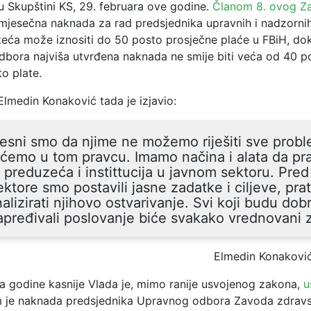
 Skupštini KS, 29. februara ove godine.
Članom 8. ovog Z
mjesečna naknada za rad predsjednika upravnih i nadzorni
zeća može iznositi do 50 posto prosječne plaće u FBiH, dok
odbora najviša utvrđena naknada ne smije biti veća od 40 p
o plate.
Elmedin Konaković tada je izjavio:
esni smo da njime ne možemo riješiti sve probl
ćemo u tom pravcu. Imamo načina i alata da pr
 preduzeća i instittucija u javnom sektoru. Pred
ektore smo postavili jasne zadatke i ciljeve, pra
nalizirati njihovo ostvarivanje. Svi koji budu dobro
pređivali poslovanje biće svakako vrednovani z
Elmedin Konakovi
a godine kasnije Vlada je, mimo ranije usvojenog zakona,
u
 je naknada predsjednika Upravnog odbora Zavoda zdrav