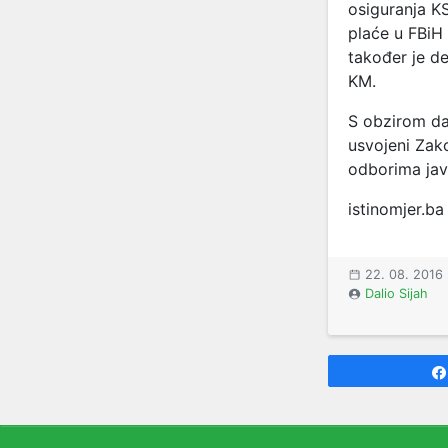
osiguranja K
plaće u FBiH 
također je d
KM.
S obzirom da
usvojeni Zak
odborima jav
istinomjer.ba
22. 08. 2016
Dalio Sijah