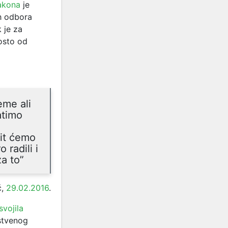
akona
je
h odbora
 je za
osto od
eme ali
atimo
tit ćemo
 radili i
a to”
ć,
29.02.2016
.
svojila
stvenog