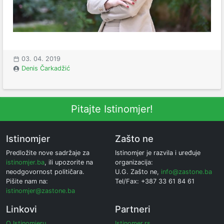
03. 04. 2019
Denis Čarkadžić
Pitajte Istinomjer!
Istinomjer
Zašto ne
Predložite nove sadržaje za
Istinomjer je razvila i uređuje
istinomjer.ba
, ili upozorite na
organizacija:
neodgovornost političara.
U.G. Zašto ne,
info@zastone.ba
Pišite nam na:
Tel/Fax: +387 33 61 84 61
istinomjer@zastone.ba
Linkovi
Partneri
O Istinomjeru
Istinomer.rs