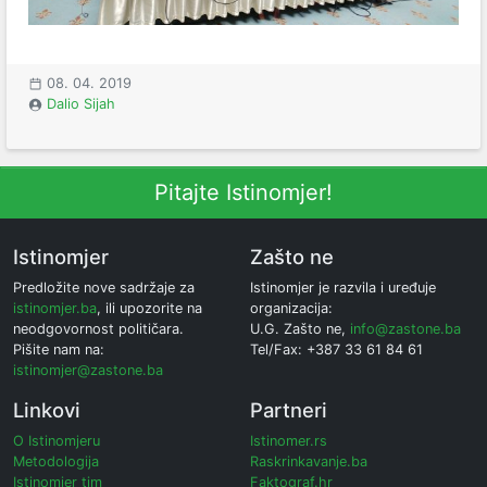
08. 04. 2019
Dalio Sijah
Pitajte Istinomjer!
Istinomjer
Zašto ne
Predložite nove sadržaje za
Istinomjer je razvila i uređuje
istinomjer.ba
, ili upozorite na
organizacija:
neodgovornost političara.
U.G. Zašto ne,
info@zastone.ba
Pišite nam na:
Tel/Fax: +387 33 61 84 61
istinomjer@zastone.ba
Linkovi
Partneri
O Istinomjeru
Istinomer.rs
Metodologija
Raskrinkavanje.ba
Istinomjer tim
Faktograf.hr