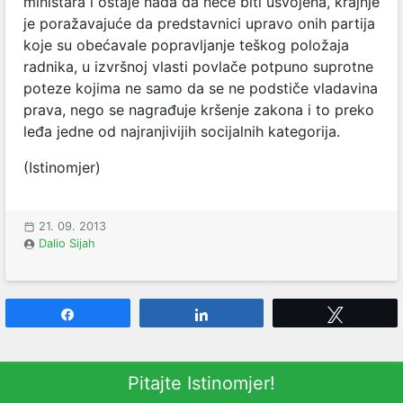
ministara i ostaje nada da neće biti usvojena, krajnje
je poražavajuće da predstavnici upravo onih partija
koje su obećavale popravljanje teškog položaja
radnika, u izvršnoj vlasti povlače potpuno suprotne
poteze kojima ne samo da se ne podstiče vladavina
prava, nego se nagrađuje kršenje zakona i to preko
leđa jedne od najranjivijih socijalnih kategorija.
(Istinomjer)
21. 09. 2013
Dalio Sijah
Share
Share
Tweet
Pitajte Istinomjer!