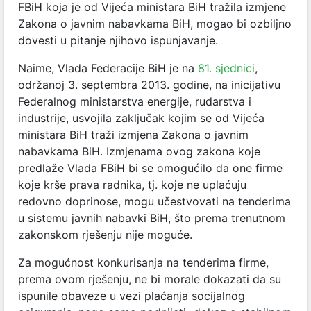
FBiH koja je od Vijeća ministara BiH tražila izmjene
Zakona o javnim nabavkama BiH, mogao bi ozbiljno
dovesti u pitanje njihovo ispunjavanje.
Naime, Vlada Federacije BiH je na
81. sjednici
,
održanoj 3. septembra 2013. godine, na inicijativu
Federalnog ministarstva energije, rudarstva i
industrije, usvojila zaključak kojim se od Vijeća
ministara BiH traži izmjena Zakona o javnim
nabavkama BiH. Izmjenama ovog zakona koje
predlaže Vlada FBiH bi se omogućilo da one firme
koje krše prava radnika, tj. koje ne uplaćuju
redovno doprinose, mogu učestvovati na tenderima
u sistemu javnih nabavki BiH, što prema trenutnom
zakonskom rješenju nije moguće.
Za mogućnost konkurisanja na tenderima firme,
prema ovom rješenju, ne bi morale dokazati da su
ispunile obaveze u vezi plaćanja socijalnog