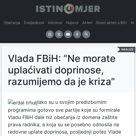
Obećanja
Dosljednost
Istinitost
Najave
Akteri
Strani akteri o BiH
An
ANALIZE
Vlada FBiH: “Ne morate
uplaćivati doprinose,
razumijemo da je kriza”
Iako su u svojim predizbornim
programima gotovo sve partije koje su formirale
Vladu FBiH dale niz obećanja iz domena zaštite
prava radnika, a koja su se posebno odnosila na
redovne uplate doprinosa, posljednji potez Vlade