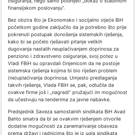
osiguranja, nego samo podnijeti „dokaz o stabilnom
finansijskom poslovanju“.
Bez obzira što je Ekonomsko i socijalno vijeće BiH
početkom godine zaključilo da je potrebno što prije
pokrenuti postupak donošenja sistemskih rješenja,
kako bi se počelo rješavati pitanje velikih
dugovanja nastalih neuplaćivanjem doprinosa za
penziono i zdravstveno osiguranje, svoj potez u
Vladi FBiH su opravdali činjenicom da ne postoje
sistemska rješenja kojima bi bio riješen problem
(ne)uplaćivanja doprinosa. Umjesto predlaganja
takvih rješenja, Vlada FBiH se, pak, odlučila da
ovakve firme još i „nagradi“ pružajući im mogućnost
da učestvuju na tenderima za javne nabavke.
Predsjednik Saveza samostalnih sindikata BiH Avad
Bahto smatra da bi se ovakvim rješenjem otvorile
dodatne mogućnosti za zanemarivanje obaveza
prema državi i radnicima što je iz ugla sindikata