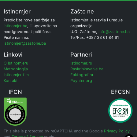
Istinomjer
Zašto ne
Predložite nove sadržaje za
Istinomjer je razvila i uređuje
istinomjer.ba
, ili upozorite na
organizacija:
neodgovornost političara.
U.G. Zašto ne,
info@zastone.ba
Pišite nam na:
Tel/Fax: +387 33 61 84 61
istinomjer@zastone.ba
Linkovi
Partneri
O Istinomjeru
Istinomer.rs
Metodologija
Raskrinkavanje.ba
Istinomjer tim
Faktograf.hr
Kontakt
Poynter.org
IFCN
EFCSN
This site is protected by reCAPTCHA and the Google
Privacy Policy
and
Terms of Service
apply.