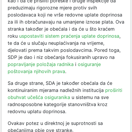
kao i da će prisiliti poreske i druge inspekcije da
preduzimaju rigorozne mjere protiv svih
poslodavaca koji ne vrše redovne uplate doprinosa
za ili ih obračunavaju na umanjene iznose plata. Ova
stranka također je obećala i da će u što kraćem
roku
uspostaviti sistem praćenja uplate doprinosa
,
te da će u slučaju neuplaćivanja na vrijeme,
djelovati prema takvim poslodavcima. Pored toga,
SDP je dao i niz obećanja fokusiranih upravo na
popravljanje položaja radnika
i
osiguranje
poštovanja njihovih prava
.
Sa druge strane, SDA je također obećala da će
kontinuiranim mjerama nadležnih institucija
proširiti
obuhvat učešća osiguranika
u sistemu na sve
radnosposobne kategorije stanovništva kroz
redovnu uplatu doprinosa.
Ovakav potez u direktnoj je suprotnosti sa
obećanjima obje ove stranke.