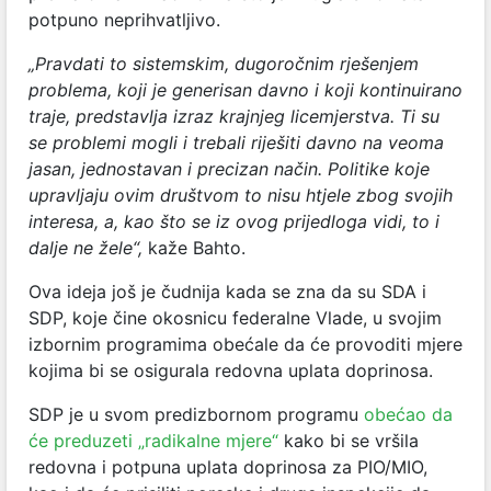
potpuno neprihvatljivo.
„Pravdati to sistemskim, dugoročnim rješenjem
problema, koji je generisan davno i koji kontinuirano
traje, predstavlja izraz krajnjeg licemjerstva. Ti su
se problemi mogli i trebali riješiti davno na veoma
jasan, jednostavan i precizan način. Politike koje
upravljaju ovim društvom to nisu htjele zbog svojih
interesa, a, kao što se iz ovog prijedloga vidi, to i
dalje ne žele“,
kaže Bahto.
Ova ideja još je čudnija kada se zna da su SDA i
SDP, koje čine okosnicu federalne Vlade, u svojim
izbornim programima obećale da će provoditi mjere
kojima bi se osigurala redovna uplata doprinosa.
SDP je u svom predizbornom programu
obećao da
će preduzeti „radikalne mjere“
kako bi se vršila
redovna i potpuna uplata doprinosa za PIO/MIO,