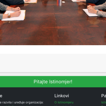
Pitajte Istinomjer!
ne
Linkovi
Pa
e razvila i uređuje organizacija:
O Istinomjeru
Ist