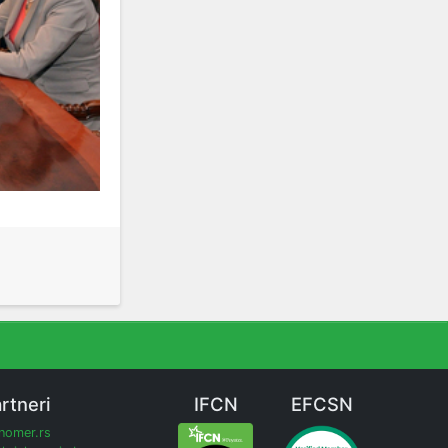
rtneri
IFCN
EFCSN
inomer.rs