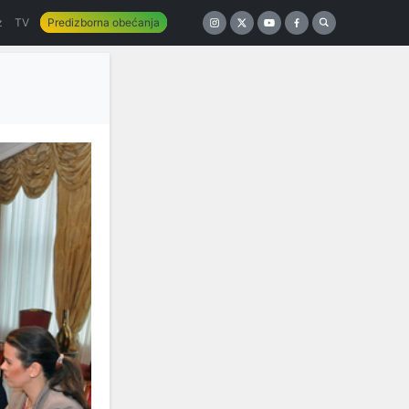
z
TV
Predizborna obećanja