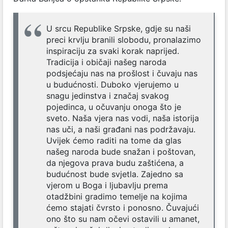
U srcu Republike Srpske, gdje su naši
preci krvlju branili slobodu, pronalazimo
inspiraciju za svaki korak naprijed.
Tradicija i običaji našeg naroda
podsjećaju nas na prošlost i čuvaju nas
u budućnosti. Duboko vjerujemo u
snagu jedinstva i značaj svakog
pojedinca, u očuvanju onoga što je
sveto. Naša vjera nas vodi, naša istorija
nas uči, a naši građani nas podržavaju.
Uvijek ćemo raditi na tome da glas
našeg naroda bude snažan i poštovan,
da njegova prava budu zaštićena, a
budućnost bude svjetla. Zajedno sa
vjerom u Boga i ljubavlju prema
otadžbini gradimo temelje na kojima
ćemo stajati čvrsto i ponosno. Čuvajući
ono što su nam očevi ostavili u amanet,