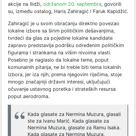
akcije na Ilidži,
održanom 20. septembra
, govorili
su, između ostalog, Haris Zahiragić i Faruk Kapidžić.
Zahiragić je u svom obraćanju direktno povezao
lokalne izbore sa širim političkim dešavanjima,
tvrdeći da glas za pojedine lokalne kandidate
zapravo predstavlja podršku određenim političkim
figurama i strankama na višim nivoima vlasti.
Posebno je naglasio da lokalne teme, poput
komunalnih pitanja, ne bi treble biti tema lokalnih
izbora, jer iza njih, prema njegovim riječima, stoje
mnogo značajniji državni interesi, uključujući
očuvanje ustavnog poretka i strateških resursa
poput aerodroma.
Kada glasate za Nermina Muzura, glasali
ste za Ivanu Marić. Kada glasate za
Nermina Muzura, glasate za Ramu Isaka.
Kada glasate za Nermina Muzura,