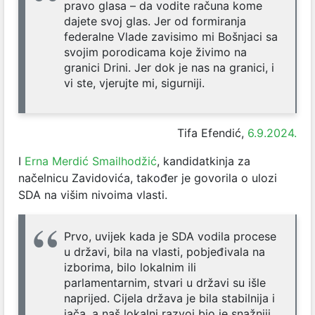
pravo glasa – da vodite računa kome
dajete svoj glas. Jer od formiranja
federalne Vlade zavisimo mi Bošnjaci sa
svojim porodicama koje živimo na
granici Drini. Jer dok je nas na granici, i
vi ste, vjerujte mi, sigurniji.
Tifa Efendić,
6.9.2024.
I
Erna Merdić Smailhodžić
, kandidatkinja za
načelnicu Zavidovića, također je govorila o ulozi
SDA na višim nivoima vlasti.
Prvo, uvijek kada je SDA vodila procese
u državi, bila na vlasti, pobjeđivala na
izborima, bilo lokalnim ili
parlamentarnim, stvari u državi su išle
naprijed. Cijela država je bila stabilnija i
jača, a naš lokalni razvoj bio je snažniji.