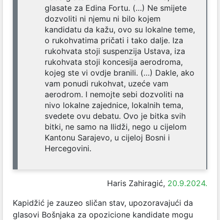
glasate za Edina Fortu. (…) Ne smijete
dozvoliti ni njemu ni bilo kojem
kandidatu da kažu, ovo su lokalne teme,
o rukohvatima pričati i tako dalje. Iza
rukohvata stoji suspenzija Ustava, iza
rukohvata stoji koncesija aerodroma,
kojeg ste vi ovdje branili. (…) Dakle, ako
vam ponudi rukohvat, uzeće vam
aerodrom. I nemojte sebi dozvoliti na
nivo lokalne zajednice, lokalnih tema,
svedete ovu debatu. Ovo je bitka svih
bitki, ne samo na Ilidži, nego u cijelom
Kantonu Sarajevo, u cijeloj Bosni i
Hercegovini.
Haris Zahiragić,
20.9.2024.
Kapidžić je zauzeo sličan stav, upozoravajući da
glasovi Bošnjaka za opozicione kandidate mogu