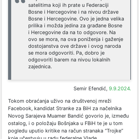
satelitima koji ih prate u Federaciji
Bosne i Hercegovine i na nivou države
Bosne i Hercegovine. Ovo je jedna velika
prilika i možda jedina za građane Bosne
i Hercegovine da na to odgovore. Na
ovo se mora, na ova poniženja i gaženje
dostojanstva ove države i ovog naroda
se mora odgovoriti. Pa, dobro je
odgovoriti barem na nivou lokalnih
zajednica.
Semir Efendić,
9.9.2024.
Tokom obraćanja uživo na društvenoj mreži
Facebook, kandidat Stranke za BiH za načelnika
Novog Sarajeva Muamer Bandić govorio je, između
ostalog, i o položaju Bošnjaka u FBiH te je u tom
pogledu uputio kritike na račun stranaka “Trojke”
koje učestvuju u radu federalne Vlade.