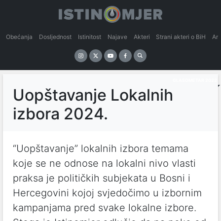
Obećanja
Dosljednost
Istinitost
Najave
Akteri
Strani akteri o BiH
An
GLASOMETAR 2022
Uopštavanje Lokalnih
izbora 2024.
“Uopštavanje” lokalnih izbora temama
koje se ne odnose na lokalni nivo vlasti
praksa je političkih subjekata u Bosni i
Hercegovini kojoj svjedočimo u izbornim
kampanjama pred svake lokalne izbore.