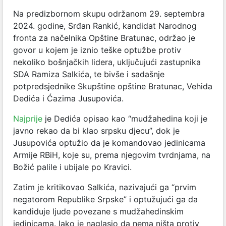
Na predizbornom skupu održanom 29. septembra
2024. godine, Srđan Rankić, kandidat Narodnog
fronta za načelnika Opštine Bratunac, održao je
govor u kojem je iznio teške optužbe protiv
nekoliko bošnjačkih lidera, uključujući zastupnika
SDA Ramiza Salkića, te bivše i sadašnje
potpredsjednike Skupštine opštine Bratunac, Vehida
Dedića i Ćazima Jusupovića.
Najprije
je Dedića opisao kao “mudžahedina koji je
javno rekao da bi klao srpsku djecu”, dok je
Jusupovića optužio da je komandovao jedinicama
Armije RBiH, koje su, prema njegovim tvrdnjama, na
Božić palile i ubijale po Kravici.
Zatim je kritikovao Salkića, nazivajući ga “prvim
negatorom Republike Srpske” i optužujući ga da
kandiduje ljude povezane s mudžahedinskim
jedinicama. Iako je naglasio da nema ništa protiv