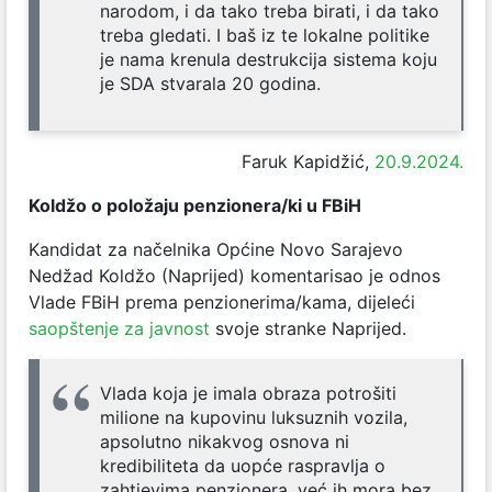
narodom, i da tako treba birati, i da tako
treba gledati. I baš iz te lokalne politike
je nama krenula destrukcija sistema koju
je SDA stvarala 20 godina.
Faruk Kapidžić,
20.9.2024.
Koldžo o položaju penzionera/ki u FBiH
Kandidat za načelnika Općine Novo Sarajevo
Nedžad Koldžo (Naprijed) komentarisao je odnos
Vlade FBiH prema penzionerima/kama, dijeleći
saopštenje za javnost
svoje stranke Naprijed.
Vlada koja je imala obraza potrošiti
milione na kupovinu luksuznih vozila,
apsolutno nikakvog osnova ni
kredibiliteta da uopće raspravlja o
zahtjevima penzionera, već ih mora bez