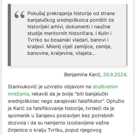
Pokušaj prekrajanja historije od strane
banjalučkog srednjoškolca poništit će
historijski arhivi, dokumenti i naučne
studije meritornih historičara. I Kulin i
Tvrtko su bosanski vladari, banovi i
kraljevi. Milenij cijeli zemljice, zemlje,
banovine, kraljevine, vilajeta…
Benjamina Karić,
26.9.2024.
Stanivuković je uzvratio objavom na
društvenim
mrežama
, rekavši da je bolje “biti banjalučki
srednjoškolac nego sarajevski falsifikator”. Optužio
je Karić za falsifikovanje historije, tvrdeći da je
spomenik u Sarajevu postavljen bez potrebnih
dozvola i da su namjerno izostavljene važne
činjenice o kralju Tvrtku, poput njegovog