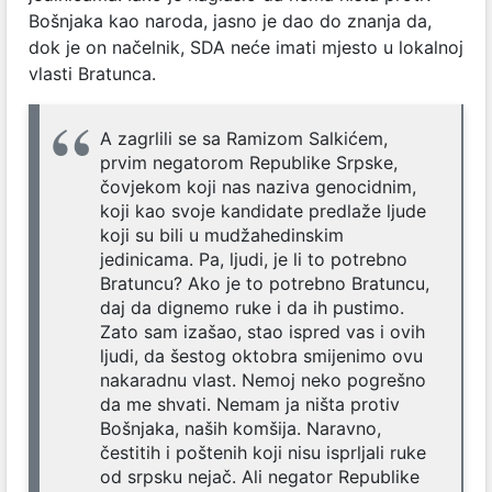
Bošnjaka kao naroda, jasno je dao do znanja da,
dok je on načelnik, SDA neće imati mjesto u lokalnoj
vlasti Bratunca.
A zagrlili se sa Ramizom Salkićem,
prvim negatorom Republike Srpske,
čovjekom koji nas naziva genocidnim,
koji kao svoje kandidate predlaže ljude
koji su bili u mudžahedinskim
jedinicama. Pa, ljudi, je li to potrebno
Bratuncu? Ako je to potrebno Bratuncu,
daj da dignemo ruke i da ih pustimo.
Zato sam izašao, stao ispred vas i ovih
ljudi, da šestog oktobra smijenimo ovu
nakaradnu vlast. Nemoj neko pogrešno
da me shvati. Nemam ja ništa protiv
Bošnjaka, naših komšija. Naravno,
čestitih i poštenih koji nisu isprljali ruke
od srpsku nejač. Ali negator Republike