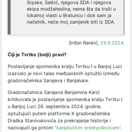
Srpske, Salkić, njegova SDA i njegova
ekipa mudžahedina, nema šta da traži u
lokalnoj vlasti u Bratuncu i dok sam ja
načelnik, neće moj zamjenik biti iz SDA.
Srđan Rankić,
29.9.2024.
Čiji je Tvrtko (bolji) pravi?
Postavljanje spomenika kralju Tvrtku I u Banjoj Luci
izazvalo je novi talas međusobnih optužbi između
gradonačelnika Sarajeva i Banjaluke.
Gradonačelnica Sarajeva Benjamina Karić
kritikovala je postavljanje spomenika kralju Tvrtku I
u Banjoj Luci 26. septembra 2024. godine,
optužujući putem platforme X gradonačelnika
Draška Stanivukovića za prekrajanje historije i
nazivajući ga pritom
“banjalučkim srednjoškolcem”
.