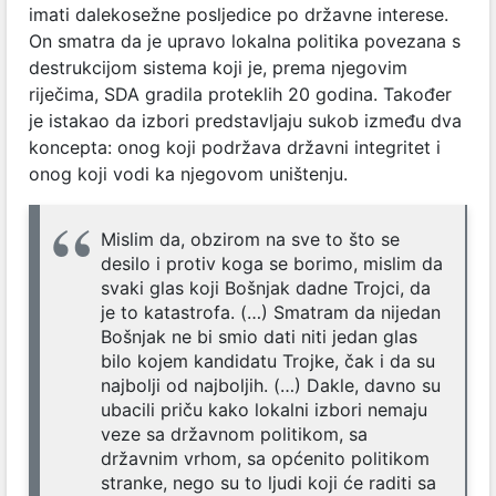
imati dalekosežne posljedice po državne interese.
On smatra da je upravo lokalna politika povezana s
destrukcijom sistema koji je, prema njegovim
riječima, SDA gradila proteklih 20 godina. Također
je istakao da izbori predstavljaju sukob između dva
koncepta: onog koji podržava državni integritet i
onog koji vodi ka njegovom uništenju.
Mislim da, obzirom na sve to što se
desilo i protiv koga se borimo, mislim da
svaki glas koji Bošnjak dadne Trojci, da
je to katastrofa. (…) Smatram da nijedan
Bošnjak ne bi smio dati niti jedan glas
bilo kojem kandidatu Trojke, čak i da su
najbolji od najboljih. (…) Dakle, davno su
ubacili priču kako lokalni izbori nemaju
veze sa državnom politikom, sa
državnim vrhom, sa općenito politikom
stranke, nego su to ljudi koji će raditi sa