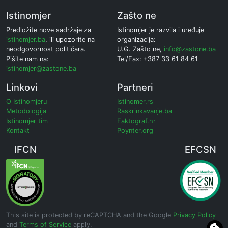
Istinomjer
Zašto ne
Predložite nove sadržaje za
Istinomjer je razvila i uređuje
istinomjer.ba
, ili upozorite na
organizacija:
neodgovornost političara.
U.G. Zašto ne,
info@zastone.ba
Pišite nam na:
Tel/Fax: +387 33 61 84 61
istinomjer@zastone.ba
Linkovi
Partneri
O Istinomjeru
Istinomer.rs
Metodologija
Raskrinkavanje.ba
Istinomjer tim
Faktograf.hr
Kontakt
Poynter.org
IFCN
EFCSN
This site is protected by reCAPTCHA and the Google
Privacy Policy
and
Terms of Service
apply.