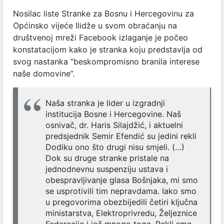
Nosilac liste Stranke za Bosnu i Hercegovinu za
Općinsko vijeće Ilidže u svom obraćanju na
društvenoj mreži Facebook izlaganje je počeo
konstatacijom kako je stranka koju predstavlja od
svog nastanka “beskompromisno branila interese
naše domovine”.
Naša stranka je lider u izgradnji
institucija Bosne i Hercegovine. Naš
osnivač, dr. Haris Silajdžić, i aktuelni
predsjednik Semir Efendić su jedini rekli
Dodiku ono što drugi nisu smjeli. (…)
Dok su druge stranke pristale na
jednodnevnu suspenziju ustava i
obespravljivanje glasa Bošnjaka, mi smo
se usprotivili tim nepravdama. Iako smo
u pregovorima obezbijedili četiri ključna
ministarstva, Elektroprivredu, Željeznice
Federacije i još mnogo toga. Rekli smo