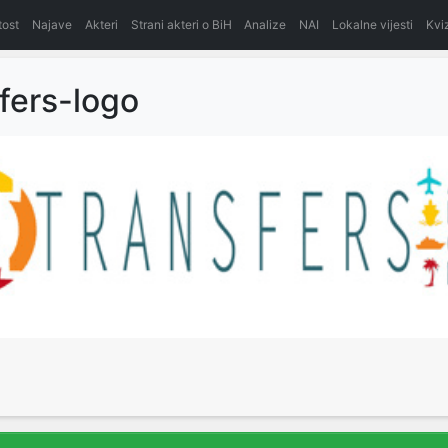
itost
Najave
Akteri
Strani akteri o BiH
Analize
NAI
Lokalne vijesti
Kvi
fers-logo