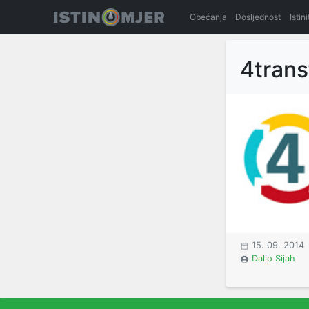
Obećanja
Dosljednost
Istin
4trans
15. 09. 2014
Dalio Sijah