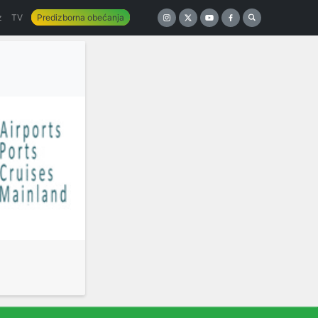
z
TV
Predizborna obećanja