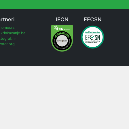
rtneri
IFCN
EFCSN
inomer.rs
krinkavanje.ba
tograf.hr
nter.org