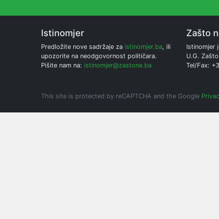
Istinomjer
Zašto 
Predložite nove sadržaje za
istinomjer.ba
, ili
Istinomjer j
upozorite na neodgovornost političara.
U.G. Zašto
Pišite nam na:
istinomjer@zastone.ba
Tel/Fax: +
This site is protected by reCAPTCHA and the Google
Privac