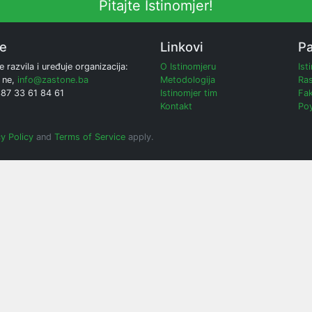
Pitajte Istinomjer!
ne
Linkovi
Pa
e razvila i uređuje organizacija:
O Istinomjeru
Ist
 ne,
info@zastone.ba
Metodologija
Ras
387 33 61 84 61
Istinomjer tim
Fak
Kontakt
Poy
y Policy
and
Terms of Service
apply.