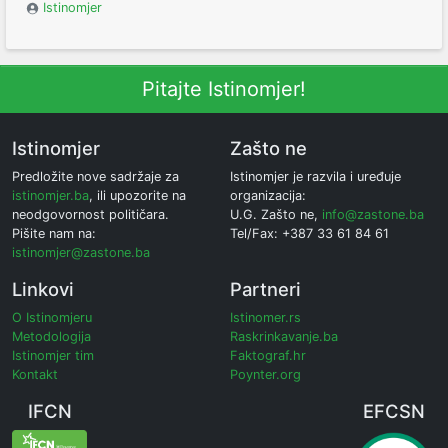
Istinomjer
Pitajte Istinomjer!
Istinomjer
Zašto ne
Predložite nove sadržaje za
Istinomjer je razvila i uređuje
istinomjer.ba
, ili upozorite na
organizacija:
neodgovornost političara.
U.G. Zašto ne,
info@zastone.ba
Pišite nam na:
Tel/Fax: +387 33 61 84 61
istinomjer@zastone.ba
Linkovi
Partneri
O Istinomjeru
Istinomer.rs
Metodologija
Raskrinkavanje.ba
Istinomjer tim
Faktograf.hr
Kontakt
Poynter.org
IFCN
EFCSN