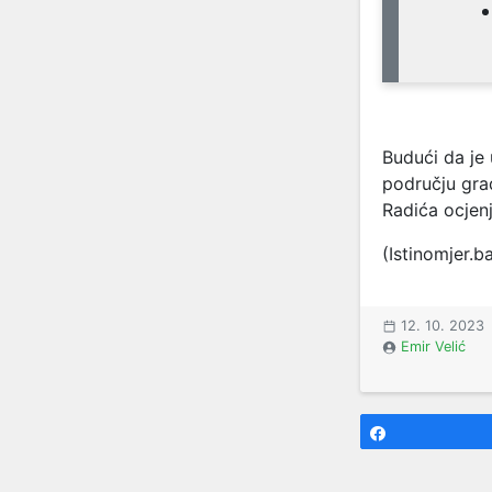
Budući da je 
području gra
Radića ocjen
(Istinomjer.b
12. 10. 2023
Emir Velić
Share