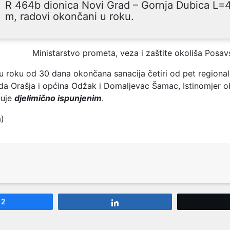
R 464b dionica Novi Grad – Gornja Dubica L=
m, radovi okončani u roku.
Ministarstvo prometa, veza i zaštite okoliša Posa
u roku od 30 dana okončana sanacija četiri od pet regional
da Orašja i općina Odžak i Domaljevac Šamac, Istinomjer o
juje
djelimično ispunjenim
.
a)
2
Share