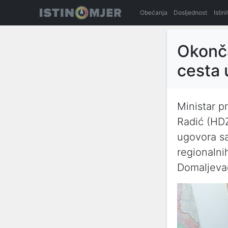
Obećanja
Dosljednost
Istin
Okonča
cesta
Ministar p
Radić (HDZ
ugovora sa
regionalni
Domaljeva