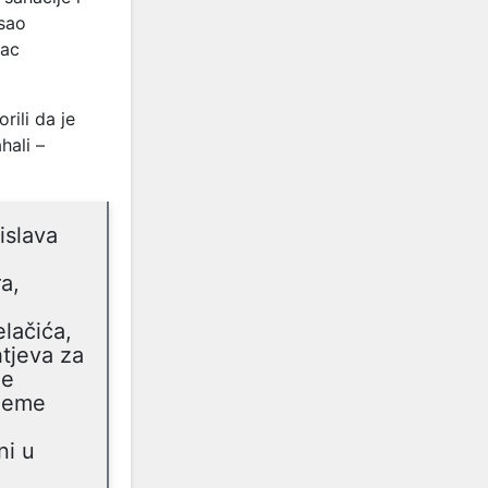
osao
mac
rili da je
hali –
islava
a,
lačića,
htjeva za
je
ijeme
ni u