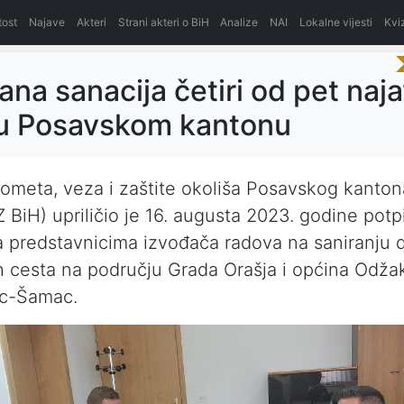
itost
Najave
Akteri
Strani akteri o BiH
Analize
NAI
Lokalne vijesti
Kvi
na sanacija četiri od pet naja
 u Posavskom kantonu
rometa, veza i zaštite okoliša Posavskog kanto
 BiH) upriličio je 16. augusta 2023. godine potp
 predstavnicima izvođača radova na saniranju d
h cesta na području Grada Orašja i općina Odžak
c-Šamac.