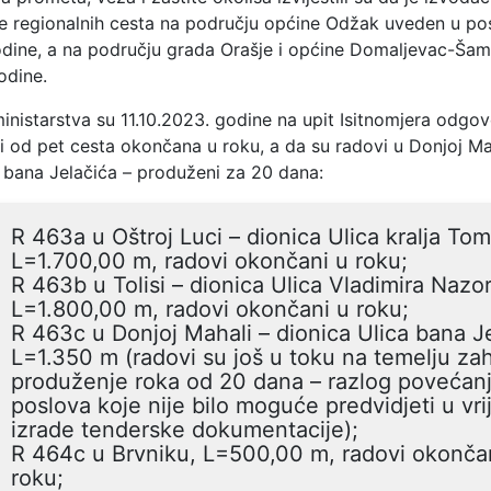
je regionalnih cesta na području općine Odžak uveden u p
dine, a na području grada Orašje i općine Domaljevac-Ša
odine.
inistarstva su 11.10.2023. godine na upit Isitnomjera odgovo
ri od pet cesta okončana u roku, a da su radovi u Donjoj Ma
a bana Jelačića – produženi za 20 dana:
R 463a u Oštroj Luci – dionica Ulica kralja Tom
L=1.700,00 m, radovi okončani u roku;
R 463b u Tolisi – dionica Ulica Vladimira Nazor
L=1.800,00 m, radovi okončani u roku;
R 463c u Donjoj Mahali – dionica Ulica bana Je
L=1.350 m (radovi su još u toku na temelju za
produženje roka od 20 dana – razlog povećan
poslova koje nije bilo moguće predvidjeti u vr
izrade tenderske dokumentacije);
R 464c u Brvniku, L=500,00 m, radovi okonča
roku;