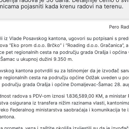
ođenja radova je 30 dana. Detaljnije ćemo o sv
nicama pojasniti kada krenu radovi na terenu.
Pero Rad
li iz Vlade Posavskog kantona, ugovori su potpisani s pre
va “Eko prom d.o.o. Brčko” i “Roading d.o.o. Gračanica”, a 
ice pet regionalnih cesta na području grada Orašja i općina
Šamac u ukupnoj dužini 9.350 m.
vskog kantona potvrdili su za Istinomjer da je izvođač sana
je regionalnih cesta na području općine Odžak uveden u po
a području grada Orašja i općine Domaljevac-Šamac 28. au
dnost radova s PDV-om iznosi 1.836,589,00 KM, a ministar
stva osigurana iz transfera nižim razinama vlasti, kantonim
eko Federalnog ministarstva saobraćaja i komunikacija te 
antona.
va prometa, veza i zaštite okoliša izvijestili su da je izvođač