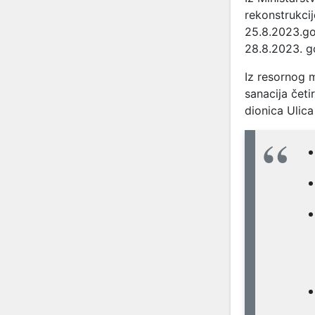
rekonstrukci
25.8.2023.go
28.8.2023. g
Iz resornog m
sanacija četi
dionica Ulic