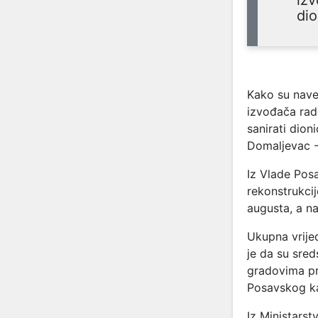
izv
dio
Kako su nave
izvođača rado
sanirati dion
Domaljevac -
Iz Vlade Posa
rekonstrukci
augusta, a n
Ukupna vrije
je da su sred
gradovima pr
Posavskog k
Iz Ministarst