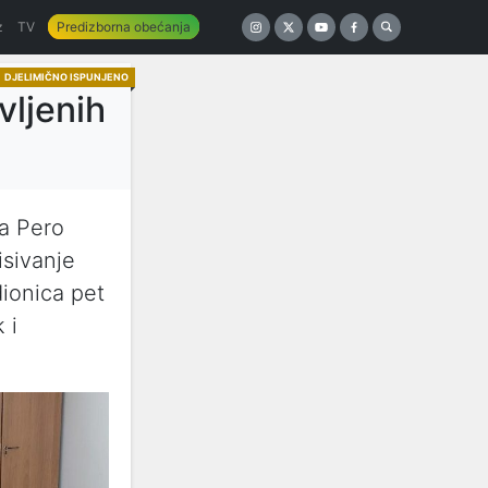
z
TV
Predizborna obećanja
DJELIMIČNO ISPUNJENO
vljenih
na Pero
isivanje
ionica pet
 i