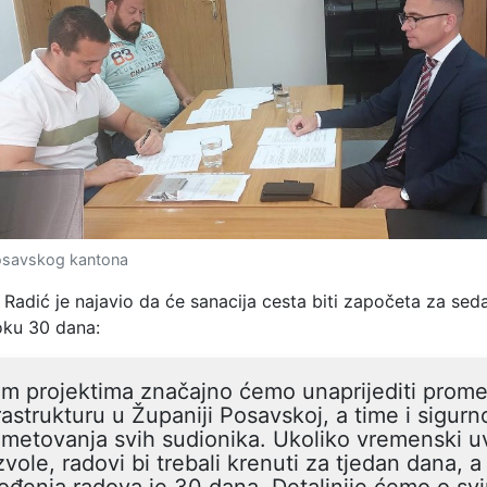
Posavskog kantona
Radić je najavio da će sanacija cesta biti započeta za sed
oku 30 dana:
m projektima značajno ćemo unaprijediti prom
rastrukturu u Županiji Posavskoj, a time i sigurn
metovanja svih sudionika. Ukoliko vremenski uv
vole, radovi bi trebali krenuti za tjedan dana, a