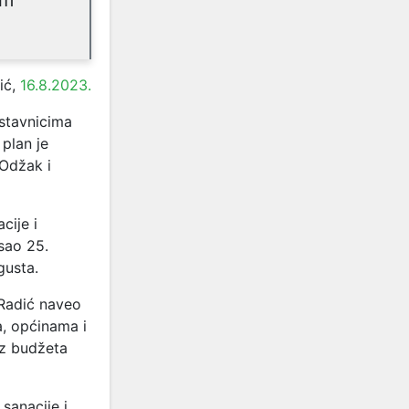
im
ić,
16.8.2023.
dstavnicima
plan je
 Odžak i
cije i
sao 25.
gusta.
 Radić naveo
a, općinama i
iz budžeta
 sanacije i