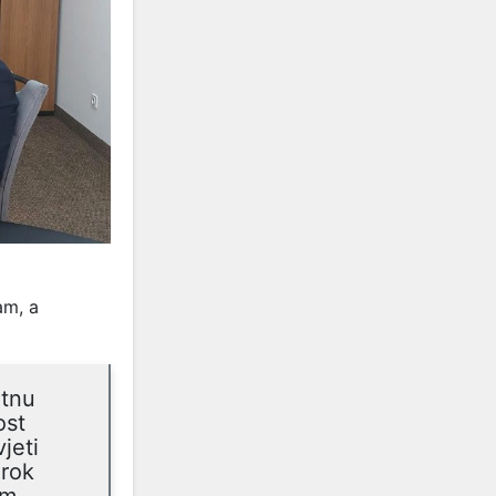
am, a
etnu
ost
jeti
 rok