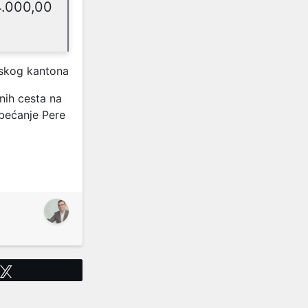
4.000,00
vskog kantona
nih cesta na
bećanje Pere
Tweet