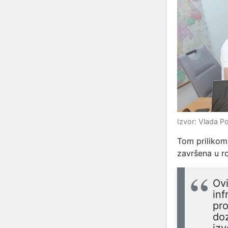
Izvor: Vlada 
Tom prilikom 
završena u r
Ovi
inf
pro
doz