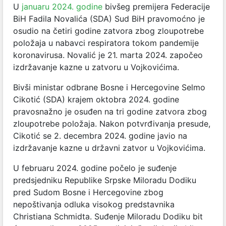
U
januaru 2024. godine
bivšeg premijera Federacije
BiH Fadila Novalića (SDA) Sud BiH pravomoćno je
osudio na četiri godine zatvora zbog zloupotrebe
položaja u nabavci respiratora tokom pandemije
koronavirusa. Novalić je 21. marta 2024. započeo
izdržavanje kazne u zatvoru u Vojkovićima.
Bivši ministar odbrane Bosne i Hercegovine Selmo
Cikotić (SDA) krajem oktobra 2024. godine
pravosnažno je osuđen na tri godine zatvora zbog
zloupotrebe položaja. Nakon potvrđivanja presude,
Cikotić se 2. decembra 2024. godine javio na
izdržavanje kazne u državni zatvor u Vojkovićima.
U februaru 2024. godine počelo je suđenje
predsjedniku Republike Srpske Miloradu Dodiku
pred Sudom Bosne i Hercegovine zbog
nepoštivanja odluka visokog predstavnika
Christiana Schmidta. Suđenje Miloradu Dodiku bit