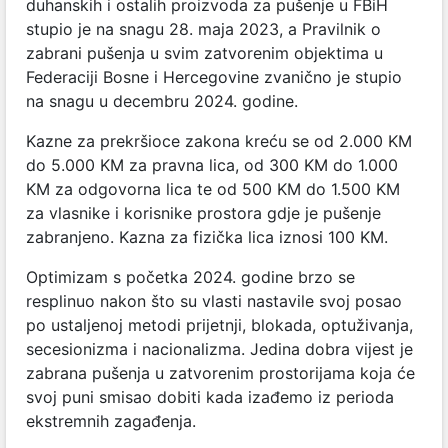
duhanskih i ostalih proizvoda za pušenje u FBiH
stupio je na snagu 28. maja 2023, a Pravilnik o
zabrani pušenja u svim zatvorenim objektima u
Federaciji Bosne i Hercegovine zvanično je stupio
na snagu u decembru 2024. godine.
Kazne za prekršioce zakona kreću se od 2.000 KM
do 5.000 KM za pravna lica, od 300 KM do 1.000
KM za odgovorna lica te od 500 KM do 1.500 KM
za vlasnike i korisnike prostora gdje je pušenje
zabranjeno. Kazna za fizička lica iznosi 100 KM.
Optimizam s početka 2024. godine brzo se
resplinuo nakon što su vlasti nastavile svoj posao
po ustaljenoj metodi prijetnji, blokada, optuživanja,
secesionizma i nacionalizma. Jedina dobra vijest je
zabrana pušenja u zatvorenim prostorijama koja će
svoj puni smisao dobiti kada izađemo iz perioda
ekstremnih zagađenja.