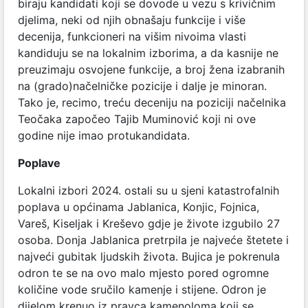
biraju kandidati koji se dovode u vezu s krivičnim
djelima, neki od njih obnašaju funkcije i više
decenija, funkcioneri na višim nivoima vlasti
kandiduju se na lokalnim izborima, a da kasnije ne
preuzimaju osvojene funkcije, a broj žena izabranih
na (grado)načelničke pozicije i dalje je minoran.
Tako je, recimo, treću deceniju na poziciji načelnika
Teočaka započeo Tajib Muminović koji ni ove
godine nije imao protukandidata.
Poplave
Lokalni izbori 2024. ostali su u sjeni katastrofalnih
poplava u općinama Jablanica, Konjic, Fojnica,
Vareš, Kiseljak i Kreševo gdje je živote izgubilo 27
osoba. Donja Jablanica pretrpila je najveće štetete i
najveći gubitak ljudskih života. Bujica je pokrenula
odron te se na ovo malo mjesto pored ogromne
količine vode sručilo kamenje i stijene. Odron je
dijelom krenuo iz pravca kamenoloma koji se