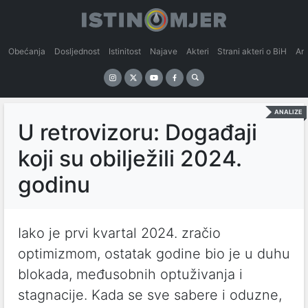
Obećanja
Dosljednost
Istinitost
Najave
Akteri
Strani akteri o BiH
An
ANALIZE
U retrovizoru: Događaji
koji su obilježili 2024.
godinu
Iako je prvi kvartal 2024. zračio
optimizmom, ostatak godine bio je u duhu
blokada, međusobnih optuživanja i
stagnacije. Kada se sve sabere i oduzne,