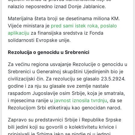
nalazio neposredno iznad Donje Jablanice.
Materijalna šteta broji se desetinama miliona KM.
Vijeće ministara je
pred sami istek roka, poslalo
aplikaciju
za finansijska sredstva iz Fonda
solidarnosti Evropske unije.
Rezolucija o genocidu u Srebrenici
Za većinu regiona usvajanje Rezolucije o genocidu u
Srebrenici u Generalnoj skupštini Ujedinjenih bio je
civilizacijski čin. Za rezoluciju se glasalo 23.5.2924.
godine i za nju su glasale sve zemlje nastale
raspadom Jugoslavije osim Srbije, koja je smatrala,
i mjesecima ranije u
javnost iznosila tvrdnju
, da se
Rezolucijom Srbi etiketiraju kao genocidan narod.
Zapravo su predstavnici Srbije i Republike Srpske
bili jedini koji su govorili o kolektivitetu krivice i
pripisivali je Srbima iako se nigdje ni u jednoj