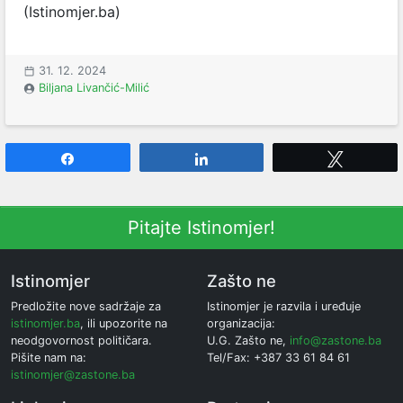
(Istinomjer.ba)
31. 12. 2024
Biljana Livančić-Milić
Share
Share
Tweet
Pitajte Istinomjer!
Istinomjer
Zašto ne
Predložite nove sadržaje za
Istinomjer je razvila i uređuje
istinomjer.ba
, ili upozorite na
organizacija:
neodgovornost političara.
U.G. Zašto ne,
info@zastone.ba
Pišite nam na:
Tel/Fax: +387 33 61 84 61
istinomjer@zastone.ba