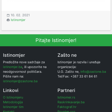
10. 02. 2021
Istinomjer
Pitajte Istinomjer!
Istinomjer
Zašto ne
Predložite nove sadržaje za
Istinomjer je razvila i uređuje
istinomjer.ba
, ili upozorite na
organizacija:
neodgovornost političara.
U.G. Zašto ne,
info@zastone.ba
Pišite nam na:
Tel/Fax: +387 33 61 84 61
istinomjer@zastone.ba
Linkovi
Partneri
O Istinomjeru
Istinomer.rs
Metodologija
Raskrinkavanje.ba
Istinomjer tim
Faktograf.hr
Kontakt
Poynter.org