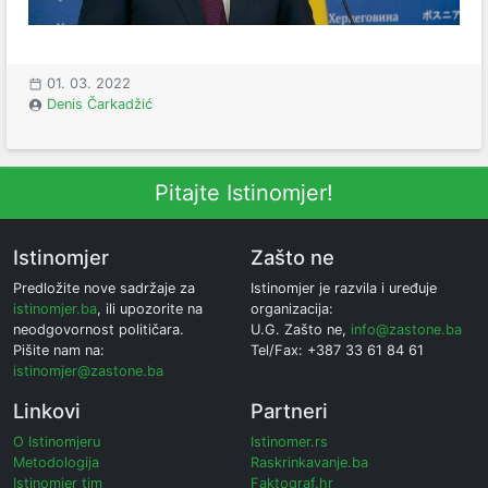
01. 03. 2022
Denis Čarkadžić
Pitajte Istinomjer!
Istinomjer
Zašto ne
Predložite nove sadržaje za
Istinomjer je razvila i uređuje
istinomjer.ba
, ili upozorite na
organizacija:
neodgovornost političara.
U.G. Zašto ne,
info@zastone.ba
Pišite nam na:
Tel/Fax: +387 33 61 84 61
istinomjer@zastone.ba
Linkovi
Partneri
O Istinomjeru
Istinomer.rs
Metodologija
Raskrinkavanje.ba
Istinomjer tim
Faktograf.hr