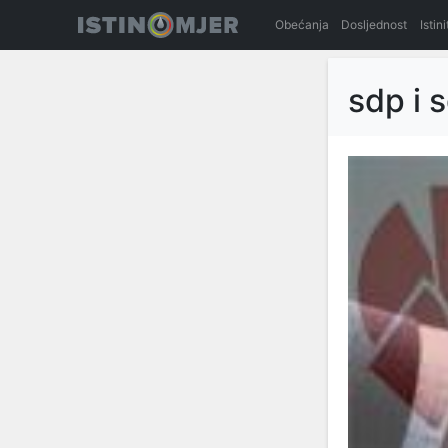
Obećanja
Dosljednost
Istin
sdp i 