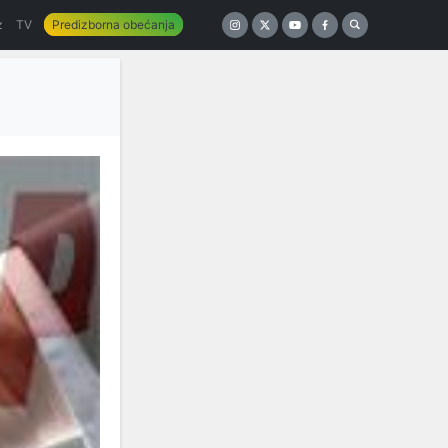
z
TV
Predizborna obećanja