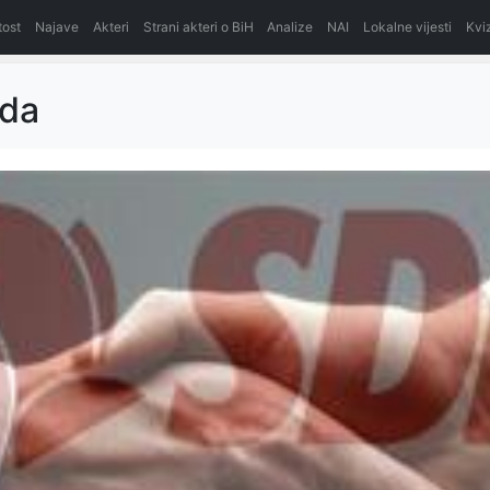
itost
Najave
Akteri
Strani akteri o BiH
Analize
NAI
Lokalne vijesti
Kvi
sda