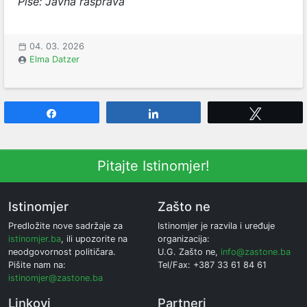
Piše: Javna rasprava
04. 03. 2026
Elma Datzer
Share
Share
Tweet
Pitajte Istinomjer!
Istinomjer
Zašto ne
Predložite nove sadržaje za
Istinomjer je razvila i uređuje
istinomjer.ba
, ili upozorite na
organizacija:
neodgovornost političara.
U.G. Zašto ne,
info@zastone.ba
Pišite nam na:
Tel/Fax: +387 33 61 84 61
istinomjer@zastone.ba
Linkovi
Partneri