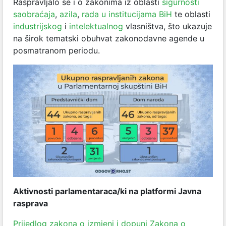
Raspravljalo se i o zakonima iz oblasti
sigurnosti
saobraćaja
,
azila
,
rada u institucijama BiH
te oblasti
industrijskog
i
intelektualnog
vlasništva, što ukazuje
na širok tematski obuhvat zakonodavne agende u
posmatranom periodu.
Aktivnosti parlamentaraca/ki na platformi Javna
rasprava
Prijedlog zakona o izmjeni i dopuni Zakona o