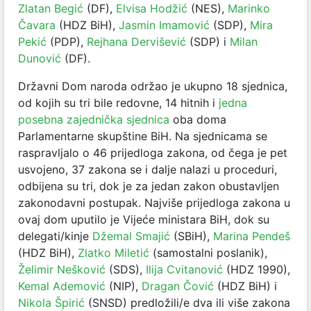
Zlatan Begić
(DF),
Elvisa Hodžić
(NES),
Marinko
Čavara
(HDZ BiH),
Jasmin Imamović
(SDP),
Mira
Pekić
(PDP),
Rejhana Dervišević
(SDP) i
Milan
Dunović
(DF).
Državni Dom naroda održao je ukupno 18 sjednica,
od kojih su tri bile redovne, 14 hitnih i
jedna
posebna zajednička sjednica
oba doma
Parlamentarne skupštine BiH. Na sjednicama se
raspravljalo o 46 prijedloga zakona, od čega je pet
usvojeno, 37 zakona se i dalje nalazi u proceduri,
odbijena su tri, dok je za jedan zakon obustavljen
zakonodavni postupak. Najviše prijedloga zakona u
ovaj dom uputilo je Vijeće ministara BiH, dok su
delegati/kinje
Džemal Smajić
(SBiH),
Marina Pendeš
(HDZ BiH),
Zlatko Miletić
(samostalni poslanik),
Želimir Nešković
(SDS),
Ilija Cvitanović
(HDZ 1990),
Kemal Ademović
(NIP),
Dragan Čović
(HDZ BiH) i
Nikola Špirić
(SNSD) predložili/e dva ili više zakona