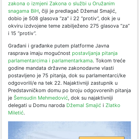
zakona o izmjeni Zakona o službi u Oružanim
snagama BiH
, čiji je predlagač Džemal Smajić,
dobio je 508 glasova “za” i 22 “protiv”, dok je u
okviru izdvojene teme zabilježeno 275 glasova “za”
i 15 “protiv”.
Građani i građanke putem platforme Javna
rasprava imaju mogućnost
postavljanja pitanja
parlamentarcima i parlamentarkama
. Tokom treće
godine mandata državne zakonodavne vlasti
postavljeno je 75 pitanja, dok su parlamentarci/ke
odgovorili/e na tek 22. Najaktivniji zastupnik u
Predstavničkom domu po broju odgovorenih pitanja
je
Šemsudin Mehmedović
, dok su najaktivniji
delegati u Domu naroda
Džemal Smajić
i
Zlatko
Miletić
.