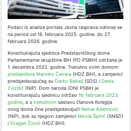
Podaci iz analize portala Javna rasprava odnose se
na period od 16. februara 2025. godine. do 27.
februara 2026. godine.
Konstituirajuća sjednica Predstavničkog doma
Parlamentarne skupštine BiH (PD PSBiH) održana je
1. decembra 2022. godine. Trenutno ovim domom
predsjedava
Marinko Čavara
(HDZ BiH), a zamjenici
predsjedavajućeg su
Darko Babalj
(SDS) i
Denis
Zvizdić
(NiP). Dom naroda (DN) PSBiH je
konstituirajuću sjednicu održao
16. februara 2023.
godine
, a u
trenutnom
sastavu članove Kolegija
ovog doma čine predsjedavajući
Kemal Ademović
(NiP), dok su njegovi zamjenici
Nikola Špirić
(SNSD)
i
Dragan Čović
(HDZ BiH).