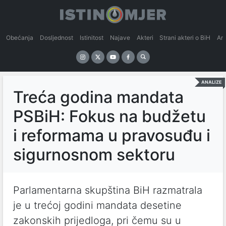
Obećanja
Dosljednost
Istinitost
Najave
Akteri
Strani akteri o BiH
An
ANALIZE
Treća godina mandata
PSBiH: Fokus na budžetu
i reformama u pravosuđu i
sigurnosnom sektoru
Parlamentarna skupština BiH razmatrala
je u trećoj godini mandata desetine
zakonskih prijedloga, pri čemu su u