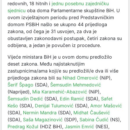
redovnih, 18 hitnih i
jednu posebnu zajedničku
sjednicu
oba doma Parlamentarne skupštine BiH. U
ovom izvještajnom periodu pred Predstavničkim
domom PSBiH našlo se ukupno 44 prijedloga
zakona, od čega je 31 usvojen, za dva je
obustavljen zakonodavni postupak, četiri zakona su
odbijena, a jedan je povučen iz procedure.
Vijeće ministara BiH je u ovom domu predložilo
deset zakona. Među najistaknutijim
zastupnicima/ama koji/e su predložili/e dva ili više
prijedloga zakona bili su
Nihad Omerović
(NiP),
Šerif Špago
(SDA),
Šemsudin Mehmedović
(Naprijed),
Mia Karamehić-Abazović
(NiP),
Šemsudin Dedić
(SDA),
Edin Ramić
(SDA),
Safet
Kešo
(SDA),
Denijal Tulumović
(SDA),
Amor Mašović
(SDA),
Nermin Mandra
(SDA),
Midhat Čaušević
(SDA),
Saša Magazinović
(SDP),
Sabina Ćudić
(NS),
Predrag Kožul
(HDZ BiH),
Jasmin Emrić
(NES),