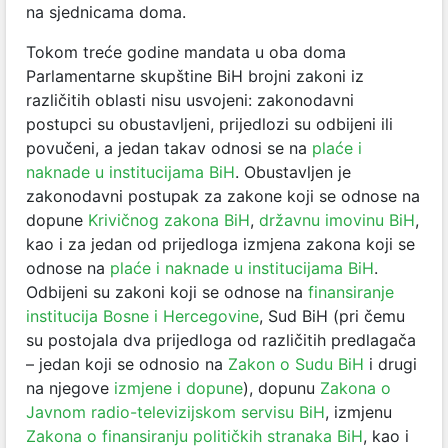
na sjednicama doma.
Tokom treće godine mandata u oba doma
Parlamentarne skupštine BiH brojni zakoni iz
različitih oblasti nisu usvojeni: zakonodavni
postupci su obustavljeni, prijedlozi su odbijeni ili
povučeni, a jedan takav odnosi se na
plaće i
naknade u institucijama BiH
. Obustavljen je
zakonodavni postupak za zakone koji se odnose na
dopune
Krivičnog zakona BiH
,
državnu imovinu BiH
,
kao i za jedan od prijedloga izmjena zakona koji se
odnose na
plaće i naknade u institucijama BiH
.
Odbijeni su zakoni koji se odnose na
finansiranje
institucija Bosne i Hercegovine
, Sud BiH (pri čemu
su postojala dva prijedloga od različitih predlagača
– jedan koji se odnosio na
Zakon o Sudu BiH
i drugi
na njegove
izmjene i dopune
), dopunu
Zakona o
Javnom radio-televizijskom servisu BiH
, izmjenu
Zakona o finansiranju političkih stranaka BiH
, kao i