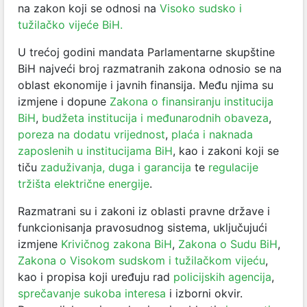
na zakon koji se odnosi na
Visoko sudsko i
tužilačko vijeće BiH.
U trećoj godini mandata Parlamentarne skupštine
BiH najveći broj razmatranih zakona odnosio se na
oblast ekonomije i javnih finansija. Među njima su
izmjene i dopune
Zakona o finansiranju institucija
BiH
,
budžeta institucija i međunarodnih obaveza
,
poreza na dodatu vrijednost
,
plaća i naknada
zaposlenih u institucijama BiH
, kao i zakoni koji se
tiču
zaduživanja, duga i garancija
te
regulacije
tržišta električne energije
.
Razmatrani su i zakoni iz oblasti pravne države i
funkcionisanja pravosudnog sistema, uključujući
izmjene
Krivičnog zakona BiH
,
Zakona o Sudu BiH
,
Zakona o Visokom sudskom i tužilačkom vijeću
,
kao i propisa koji uređuju rad
policijskih agencija
,
sprečavanje sukoba interesa
i izborni okvir.