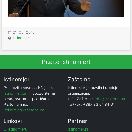
21. 03. 2016
Istinomjer
Pitajte Istinomjer!
Istinomjer
Zašto ne
Predložite nove sadržaje za
Istinomjer je razvila i uređuje
istinomjer.ba
, ili upozorite na
organizacija:
neodgovornost političara.
U.G. Zašto ne,
info@zastone.ba
Pišite nam na:
Tel/Fax: +387 33 61 84 61
istinomjer@zastone.ba
Linkovi
Partneri
O Istinomjeru
Istinomer.rs