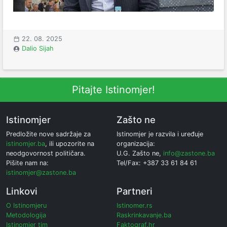
22. 08. 2025
Dalio Sijah
Pitajte Istinomjer!
Istinomjer
Zašto ne
Predložite nove sadržaje za
Istinomjer je razvila i uređuje
istinomjer.ba
, ili upozorite na
organizacija:
neodgovornost političara.
U.G. Zašto ne,
info@zastone.ba
Pišite nam na:
Tel/Fax: +387 33 61 84 61
istinomjer@zastone.ba
Linkovi
Partneri
O Istinomjeru
Istinomer.rs
Metodologija
Raskrinkavanje.ba
Istinomjer tim
Faktograf.hr