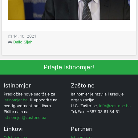
14. 10. 2021
Dalio Sijah
Pitajte Istinomjer!
Istinomjer
Zašto ne
Predložite nove sadržaje za
Istinomjer je razvila i uređuje
istinomjer.ba
, ili upozorite na
organizacija:
neodgovornost političara.
U.G. Zašto ne,
info@zastone.ba
Pišite nam na:
Tel/Fax: +387 33 61 84 61
istinomjer@zastone.ba
Linkovi
Partneri
O Istinomjeru
Istinomer.rs