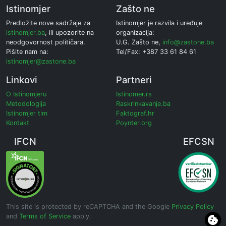
Istinomjer
Zašto ne
Predložite nove sadržaje za
Istinomjer je razvila i uređuje
istinomjer.ba
, ili upozorite na
organizacija:
neodgovornost političara.
U.G. Zašto ne,
info@zastone.ba
Pišite nam na:
Tel/Fax: +387 33 61 84 61
istinomjer@zastone.ba
Linkovi
Partneri
O Istinomjeru
Istinomer.rs
Metodologija
Raskrinkavanje.ba
Istinomjer tim
Faktograf.hr
Kontakt
Poynter.org
IFCN
EFCSN
This site is protected by reCAPTCHA and the Google
Privacy Policy
and
Terms of Service
apply.