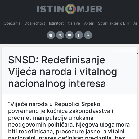
Obećanja
Dosljednost
Istinitost
Najave
Akteri
Strani akteri o BiH
An
UNCATEGORIZED
SNSD: Redefinisanje
Vijeća naroda i vitalnog
nacionalnog interesa
“Vijeće naroda u Republici Srpskoj
povremeno je kočnica zakonodavstva i
predmet manipulacije u rukama
neodgovornih političara. Njegova uloga mora
biti redefinisana, procedure jasne, a vitalni
nacionalni interes definisan preciznije, bez