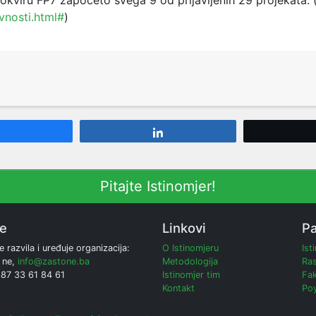
okviru FP7 započeto svega 9 od prijavljenih 29 projekata. 
vnosti.html#
)
Share
Share
Pitajte Istinomjer!
ne
Linkovi
Pa
e razvila i uređuje organizacija:
O Istinomjeru
Ist
 ne,
info@zastone.ba
Metodologija
Ras
387 33 61 84 61
Istinomjer tim
Fak
Kontakt
Poy