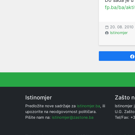
Do sada je u 
fp.ba/ba/akti
20. 08. 2010
Istinomjer
Istinomjer
Zašto 
Predložite nove sadržaje za
istinomjer.ba
, ili
Istinomjer j
upozorite na neodgovornost političara.
U.G. Zašto
Pišite nam na:
istinomjer@zastone.ba
Tel/Fax: +