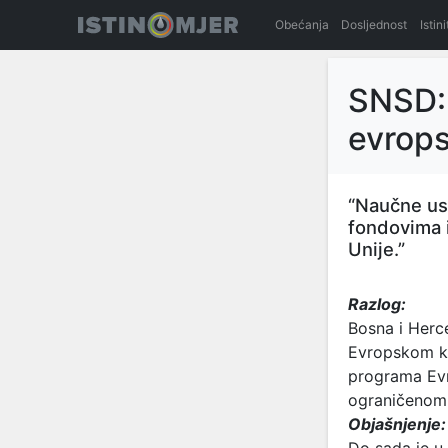
Obećanja
Dosljednost
Istin
SNSD: 
evrops
“Naučne us
fondovima 
Unije.”
Razlog:
Bosna i Herc
Evropskom ko
programa Evro
ograničenom
Objašnjenje: