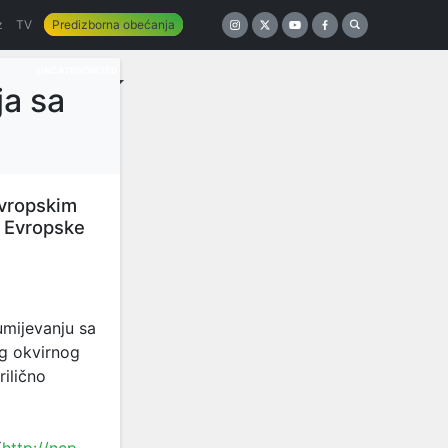
z
TV
Predizborna obećanja
UNCATEGORIZED
ja sa
evropskim
 Evropske
mijevanju sa
g okvirnog
rilično