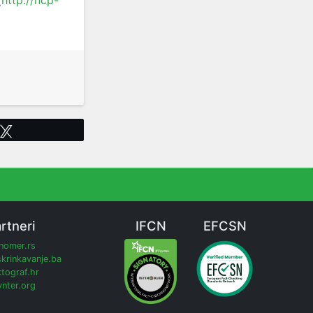
(
http://ncp-
Tweet
rtneri
IFCN
EFCSN
inomer.rs
krinkavanje.ba
tograf.hr
nter.org