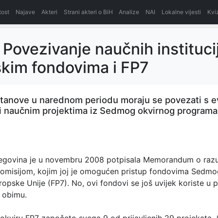
itost
Najave
Akteri
Strani akteri o BiH
Analize
NAI
Lokalne vijesti
Kvi
Povezivanje naučnih instituci
kim fondovima i FP7
tanove u narednom periodu moraju se povezati s 
i naučnim projektima iz Sedmog okvirnog programa
egovina je u novembru 2008 potpisala Memorandum o razu
misijom, kojim joj je omogućen pristup fondovima Sedmo
pske Unije (FP7). No, ovi fondovi se još uvijek koriste u p
 obimu.