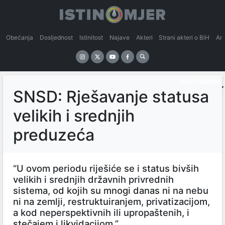
Obećanja
Dosljednost
Istinitost
Najave
Akteri
Strani akteri o BiH
An
UNCATEGORIZED
SNSD: Rješavanje statusa
velikih i srednjih
preduzeća
“U ovom periodu riješiće se i status bivših
velikih i srednjih državnih privrednih
sistema, od kojih su mnogi danas ni na nebu
ni na zemlji, restruktuiranjem, privatizacijom,
a kod neperspektivnih ili upropaštenih, i
stečajem i likvidacijom.”