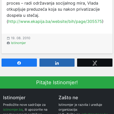
proces – radi održavanja socijalnog mira, Vlada
otkupljuje preduzeća koja su nakon privatizacije
dospela u stečaj.
(
http://www.ekapija.ba/website/bih/page/305575
)
19. 08. 2010
Istinomjer
Share
Share
Tweet
Pitajte Istinomjer!
Istinomjer
Zašto ne
Predložite nove sadržaje za
Istinomjer je razvila i uređuje
istinomjer.ba
, ili upozorite na
organizacija: