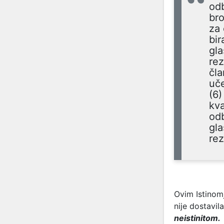
odb
bro
za 
bir
gla
rez
čla
uče
(6)
kva
odb
gla
rez
Ovim Istinom
nije dostavil
neistinitom.