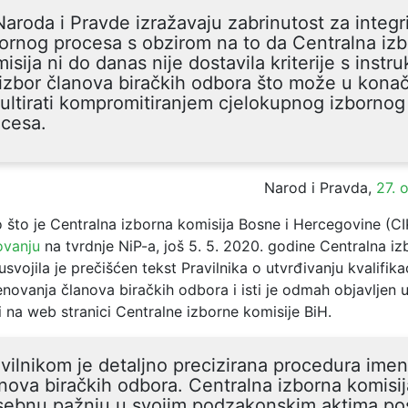
Naroda i Pravde izražavaju zabrinutost za integr
ornog procesa s obzirom na to da Centralna iz
isija ni do danas nije dostavila kriterije s instr
izbor članova biračkih odbora što može u konač
ultirati kompromitiranjem cjelokupnog izbornog
ocesa.
Narod i Pravda,
27. 
 što je Centralna izborna komisija Bosne i Hercegovine (CI
ovanju
na tvrdnje NiP-a, još 5. 5. 2020. godine Centralna iz
usvojila je prečišćen tekst Pravilnika o utvrđivanju kvalifikac
novanja članova biračkih odbora i isti je odmah objavljen
i na web stranici Centralne izborne komisije BiH.
vilnikom je detaljno precizirana procedura ime
nova biračkih odbora. Centralna izborna komisij
sebnu pažnju u svojim podzakonskim aktima pos