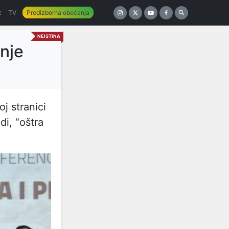
z
TV
Predizborna obećanja
NEISTINA
nje
j stranici
i, “oštra