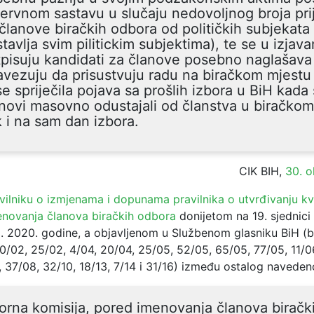
ervnom sastavu u slučaju nedovoljnog broja pri
članove biračkih odbora od političkih subjekata 
tavlja svim pilitickim subjektima), te se u izjav
pisuju kandidati za članove posebno naglašava
vezuju da prisustvuju radu na biračkom mjestu
se spriječila pojava sa prošlih izbora u BiH kada
novi masovno odustajali od članstva u biračko
 i na sam dan izbora.
CIK BIH,
30. o
vilniku o izmjenama i dopunama pravilnika o utvrđivanju kva
novanja članova biračkih odbora
donijetom na 19. sjednici
5. 2020. godine, a objavljenom u Službenom glasniku BiH (br
0/02, 25/02, 4/04, 20/04, 25/05, 52/05, 65/05, 77/05, 11/0
 37/08, 32/10, 18/13, 7/14 i 31/16) između ostalog naveden
orna komisija, pored imenovanja članova biračk