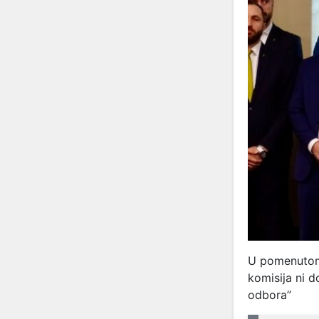
U pomenutom 
komisija ni d
odbora”