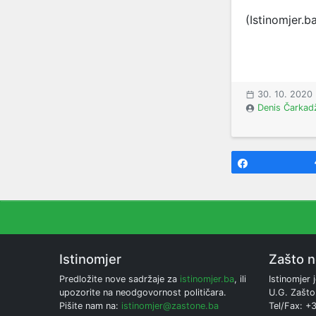
(Istinomjer.b
30. 10. 2020
Denis Čarkad
Share
Istinomjer
Zašto 
Predložite nove sadržaje za
istinomjer.ba
, ili
Istinomjer j
upozorite na neodgovornost političara.
U.G. Zašto
Pišite nam na:
istinomjer@zastone.ba
Tel/Fax: +