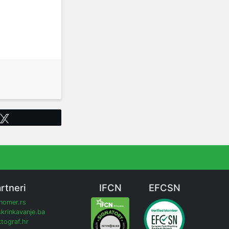
Tweet
rtneri
IFCN
EFCSN
inomer.rs
krinkavanje.ba
tograf.hr