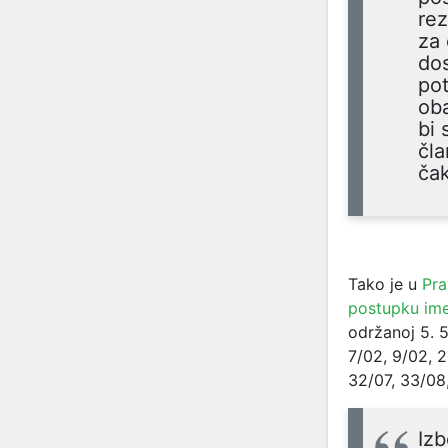
rez
za 
dos
pot
oba
bi 
čla
čak
Tako je u
Pra
postupku ime
održanoj 5. 
7/02, 9/02, 2
32/07, 33/08,
Izb