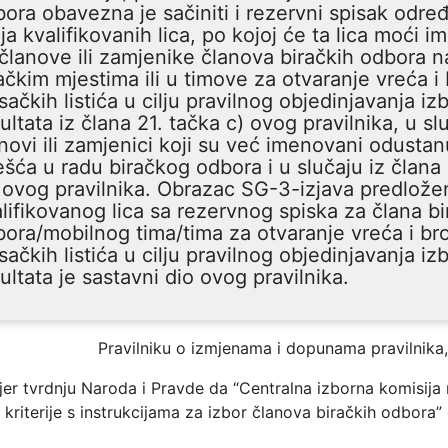
ora obavezna je sačiniti i rezervni spisak odr
ja kvalifikovanih lica, po kojoj će ta lica moći i
članove ili zamjenike članova biračkih odbora n
ačkim mjestima ili u timove za otvaranje vreća i 
sačkih listića u cilju pravilnog objedinjavanja iz
ultata iz člana 21. tačka c) ovog pravilnika, u sl
novi ili zamjenici koji su već imenovani odusta
šća u radu biračkog odbora i u slučaju iz člana 
 ovog pravilnika. Obrazac SG-3-izjava predlož
lifikovanog lica sa rezervnog spiska za člana b
ora/mobilnog tima/tima za otvaranje vreća i br
sačkih listića u cilju pravilnog objedinjavanja iz
ultata je sastavni dio ovog pravilnika.
Pravilniku o izmjenama i dopunama pravilnika
jer tvrdnju Naroda i Pravde da “Centralna izborna komisija
a kriterije s instrukcijama za izbor članova biračkih odbora”