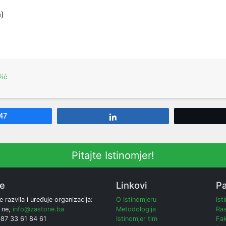
a)
žić
47
Share
Pitajte Istinomjer!
ne
Linkovi
Pa
e razvila i uređuje organizacija:
O Istinomjeru
Ist
 ne,
info@zastone.ba
Metodologija
Ras
387 33 61 84 61
Istinomjer tim
Fak