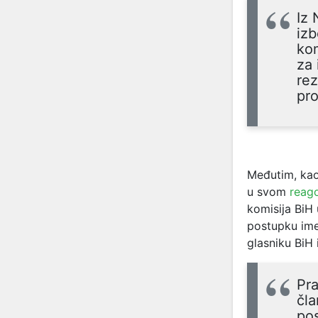
Iz 
izb
kom
za 
rez
pr
Međutim, kao
u svom
reag
komisija BiH 
postupku ime
glasniku BiH 
Pra
čla
po