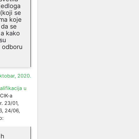
jedloga
(koji se
ama koje
 da se
 a kako
 su
m odboru
ktobar, 2020.
lifikacija u
 CIK-a
. 23/01,
6, 24/06,
o:
ih