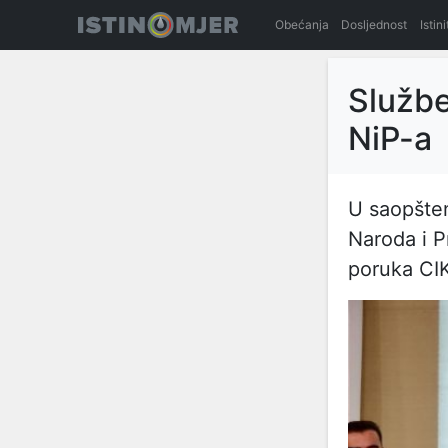
Obećanja
Dosljednost
Istin
Službe
NiP-a
U saopšten
Naroda i P
poruka CIK