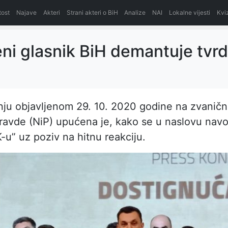
itost
Najave
Akteri
Strani akteri o BiH
Analize
NAI
Lokalne vijesti
Kvi
ni glasnik BiH demantuje tvrd
ju objavljenom 29. 10. 2020 godine na zvanično
ravde (NiP) upućena je, kako se u naslovu navod
-u” uz poziv na hitnu reakciju.