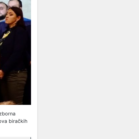
izborna
nova biračkih