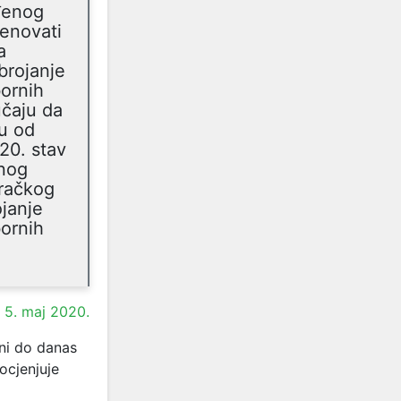
eđenog
menovati
a
brojanje
bornih
učaju da
nu od
20. stav
enog
iračkog
ojanje
bornih
,
5. maj 2020.
 ni do danas
 ocjenjuje