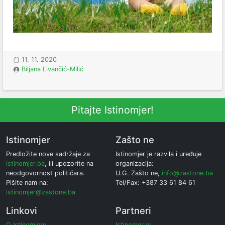
11. 11. 2020
Biljana Livančić-Milić
Pitajte Istinomjer!
Istinomjer
Zašto ne
Predložite nove sadržaje za
Istinomjer je razvila i uređuje
istinomjer.ba
, ili upozorite na
organizacija:
neodgovornost političara.
U.G. Zašto ne,
info@zastone.ba
Pišite nam na:
Tel/Fax: +387 33 61 84 61
istinomjer@zastone.ba
Linkovi
Partneri
O Istinomjeru
Istinomer.rs