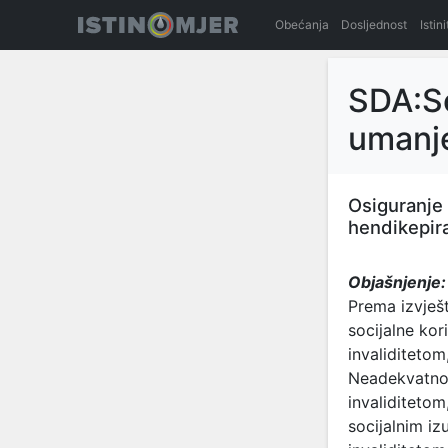
Obećanja
Dosljednost
Istin
SDA:So
umanj
Osiguranje 
hendikepir
Objašnjenje:
Prema izvješt
socijalne kori
invaliditetom
Neadekvatnost
invaliditetom
socijalnim iz