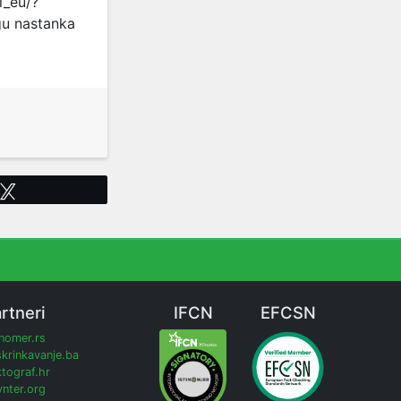
i_eu/?
ogu nastanka
Tweet
rtneri
IFCN
EFCSN
inomer.rs
krinkavanje.ba
tograf.hr
nter.org