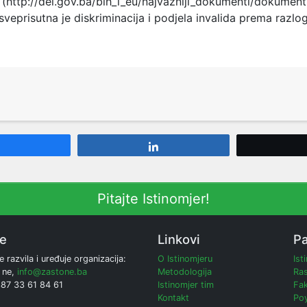
 (
http://dei.gov.ba/bih_i_eu/najvazniji_dokumenti/dokument
 sveprisutna je diskriminacija i podjela invalida prema razl
Share
Share
Pitajte Istinomjer!
ne
Linkovi
Pa
e razvila i uređuje organizacija:
O Istinomjeru
Ist
 ne,
info@zastone.ba
Metodologija
Ras
387 33 61 84 61
Istinomjer tim
Fak
Kontakt
Poy