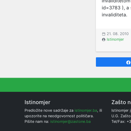
invaliditetom
id=3783
), a
invaliditeta.
21. 08. 2010
Istinomjer
Istinomjer
Zašto 
Predložite nove sadržaje za
istinomjer.ba
, ili
Istinomjer j
upozorite na neodgovornost političara.
U.G. Zašto
Pišite nam na:
istinomjer@zastone.ba
Tel/Fax: +