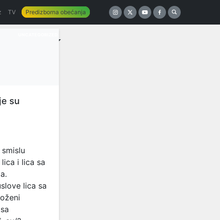
z
TV
Predizborna obećanja
UNCATEGORIZED
je su
 smislu
ica i lica sa
a.
slove lica sa
roženi
 sa