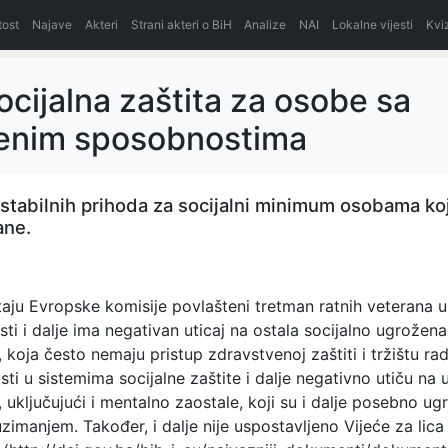
itost
Najave
Akteri
Strani akteri o BiH
Analize
NAI
Lokalne vijesti
Kvi
cijalna zaštita za osobe sa
enim sposobnostima
stabilnih prihoda za socijalni minimum osobama ko
ane.
aju Evropske komisije povlašteni tretman ratnih veterana u
sti i dalje ima negativan uticaj na ostala socijalno ugrožena l
, koja često nemaju pristup zdravstvenoj zaštiti i tržištu rad
i u sistemima socijalne zaštite i dalje negativno utiču na u
, uključujući i mentalno zaostale, koji su i dalje posebno ug
uzimanjem. Također, i dalje nije uspostavljeno Vijeće za lica