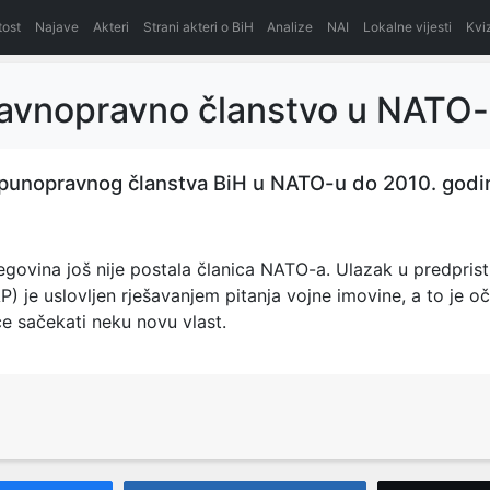
itost
Najave
Akteri
Strani akteri o BiH
Analize
NAI
Lokalne vijesti
Kvi
avnopravno članstvo u NATO
 punopravnog članstva BiH u NATO-u do 2010. godi
egovina još nije postala članica NATO-a. Ulazak u predpris
 je uslovljen rješavanjem pitanja vojne imovine, a to je o
će sačekati neku novu vlast.