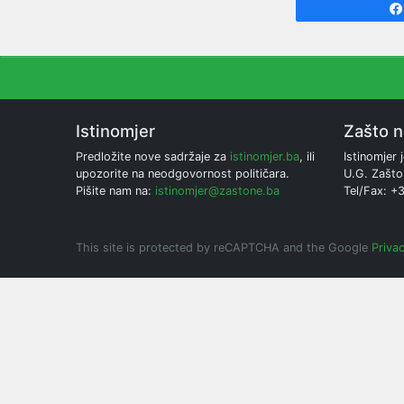
Istinomjer
Zašto 
Predložite nove sadržaje za
istinomjer.ba
, ili
Istinomjer j
upozorite na neodgovornost političara.
U.G. Zašto
Pišite nam na:
istinomjer@zastone.ba
Tel/Fax: +
This site is protected by reCAPTCHA and the Google
Privac