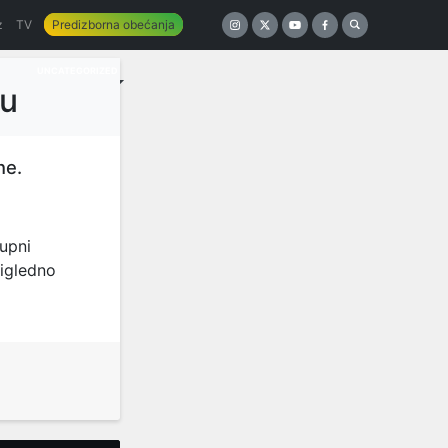
z
TV
Predizborna obećanja
UNCATEGORIZED
-u
ne.
tupni
čigledno