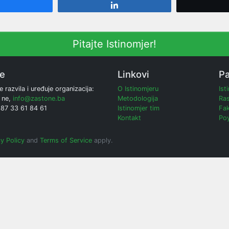
Share
Share
Pitajte Istinomjer!
ne
Linkovi
Pa
e razvila i uređuje organizacija:
O Istinomjeru
Ist
 ne,
info@zastone.ba
Metodologija
Ras
387 33 61 84 61
Istinomjer tim
Fak
Kontakt
Poy
y Policy
and
Terms of Service
apply.