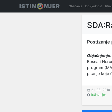
Obećanja
Dosljednost
Istin
SDA:R
Postizanje
Objašnjenje:
Bosna i Herc
program (MAP)
pitanje koje 
21. 08. 2010
Istinomjer