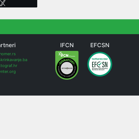
Tweet
rtneri
IFCN
EFCSN
inomer.rs
krinkavanje.ba
tograf.hr
nter.org