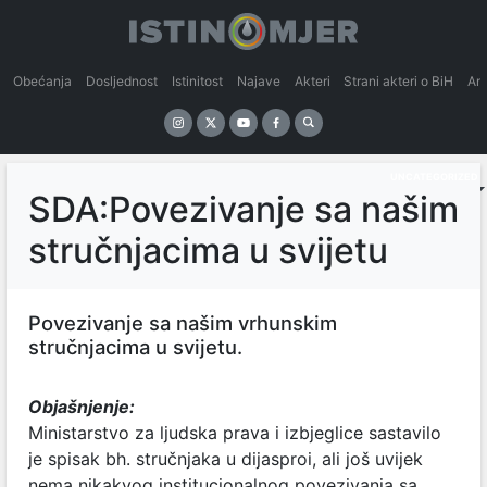
Obećanja
Dosljednost
Istinitost
Najave
Akteri
Strani akteri o BiH
An
UNCATEGORIZED
SDA:Povezivanje sa našim
stručnjacima u svijetu
Povezivanje sa našim vrhunskim
stručnjacima u svijetu.
Objašnjenje:
Ministarstvo za ljudska prava i izbjeglice sastavilo
je spisak bh. stručnjaka u dijasproi, ali još uvijek
nema nikakvog institucionalnog povezivanja sa