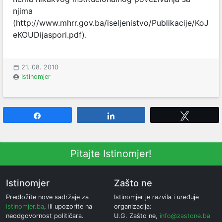
njima
(
http://www.mhrr.gov.ba/iseljenistvo/Publikacije/KoJ
eKOUDijaspori.pdf
).
21. 08. 2010
Istinomjer
Share
Share
Tweet
Pitajte Istinomjer!
Istinomjer
Zašto ne
Predložite nove sadržaje za
Istinomjer je razvila i uređuje
istinomjer.ba
, ili upozorite na
organizacija:
neodgovornost političara.
U.G. Zašto ne,
info@zastone.ba