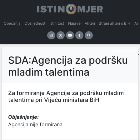
Obećanja
Dosljednost
Istinitost
Najave
Akteri
Strani akteri o BiH
An
UNCATEGORIZED
SDA:Agencija za podršku
mladim talentima
Za formiranje Agencije za podršku mladim
talentima pri Vijeću ministara BiH
Objašnjenje:
Agencija nije formirana.