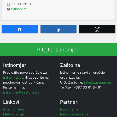
21. 08. 2010
Istinomjer
Share
Share
Tweet
Pitajte Istinomjer!
Istinomjer
Zašto ne
Predložite nove sadržaje za
Istinomjer je razvila i uređuje
istinomjer.ba
, ili upozorite na
organizacija:
neodgovornost političara.
U.G. Zašto ne,
info@zastone.ba
Pišite nam na:
Tel/Fax: +387 33 61 84 61
istinomjer@zastone.ba
Linkovi
Partneri
O Istinomjeru
Istinomer.rs
Metodologija
Raskrinkavanje.ba