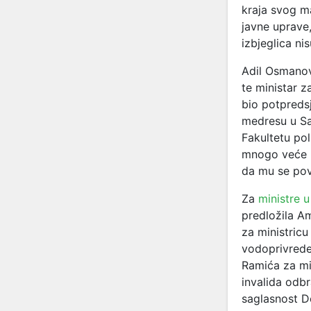
kraja svog m
javne uprave,
izbjeglica ni
Adil Osmanov
te ministar z
bio potpredsj
medresu u Sar
Fakultetu po
mnogo veće na
da mu se povj
Za
ministre u
predložila Am
za ministric
vodoprivrede
Ramića za min
invalida odb
saglasnost D