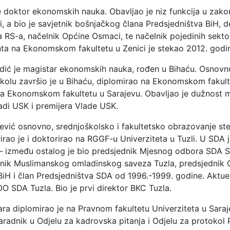
e doktor ekonomskih nauka. Obavljao je niz funkcija u zako
ti, a bio je savjetnik bošnjačkog člana Predsjedništva BiH, d
 RS-a, načelnik Općine Osmaci, te načelnik pojedinih sekto
ta na Ekonomskom fakultetu u Zenici je stekao 2012. godi
ić je magistar ekonomskih nauka, rođen u Bihaću. Osnovnu
olu završio je u Bihaću, diplomirao na Ekonomskom fakulte
na Ekonomskom fakultetu u Sarajevu. Obavljao je dužnost m
ladi USK i premijera Vlade USK.
ević osnovno, srednjoškolsko i fakultetsko obrazovanje ste
rirao je i doktorirao na RGGF-u Univerziteta u Tuzli. U SDA 
 – između ostalog je bio predsjednik Mjesnog odbora SDA Sl
dnik Muslimanskog omladinskog saveza Tuzla, predsjednik
iH i član Predsjedništva SDA od 1996.-1999. godine. Aktuel
O SDA Tuzla. Bio je prvi direktor BKC Tuzla.
ra diplomirao je na Pravnom fakultetu Univerziteta u Saraj
aradnik u Odjelu za kadrovska pitanja i Odjelu za protokol 