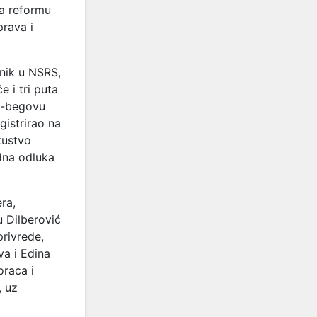
za reformu
prava i
nik u NSRS,
e i tri puta
ev-begovu
gistrirao na
kustvo
udna odluka
ra,
u Dilberović
privrede,
va i Edina
oraca i
, uz