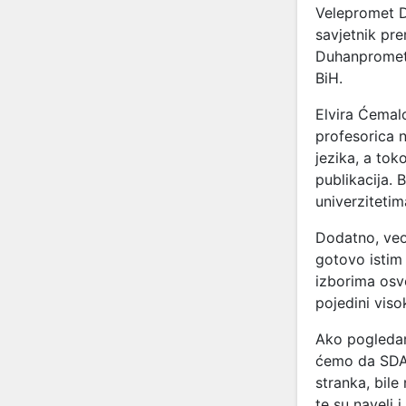
Velepromet D
savjetnik pr
Duhanpromet 
BiH.
Elvira Ćemal
profesorica n
jezika, a tok
publikacija. 
univerzitetim
Dodatno, veom
gotovo istim
izborima osvo
pojedini viso
Ako pogleda
ćemo da SDA 
stranka, bile
te su naveli 