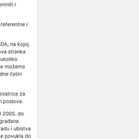
ntnih i
referentne i
.
DA, na kojoj
ova stranka
 ukoliko
 se možemo
dne četiri
nistrice za
h poslova.
d 2005. do
 građana
radu i ubistva
ije povukla do