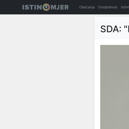
Obećanja
Dosljednost
Istin
SDA: "