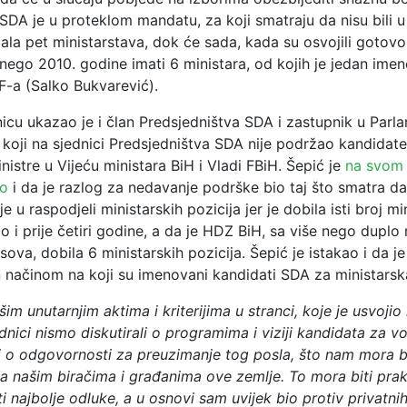
 SDA je u proteklom mandatu, za koji smatraju da nisu bili u 
ala pet ministarstava, dok će sada, kada su osvojili gotov
nego 2010. godine imati 6 ministara, od kojih je jedan ime
F-a (Salko Bukvarević).
icu ukazao je i član Predsjedništva SDA i zastupnik u Parl
 koji na sjednici Predsjedništva SDA nije podržao kandidate
nistre u Vijeću ministara BiH i Vladi FBiH. Šepić je
na svom
ao
i da je razlog za nedavanje podrške bio taj što smatra d
je u raspodjeli ministarskih pozicija jer je dobila isti broj mi
o i prije četiri godine, a da je HDZ BiH, sa više nego duplo
sova, dobila 6 ministarskih pozicija. Šepić je istakao i da je
 načinom na koji su imenovani kandidati SDA za ministarsk
im unutarnjim aktima i kriterijima u stranci, koje je usvojio 
dnici nismo diskutirali o programima i viziji kandidata za v
i o odgovornosti za preuzimanje tog posla, što nam mora bi
 našim biračima i građanima ove zemlje. To mora biti prak
i najbolje odluke, a u osnovi sam uvijek bio protiv privatnih