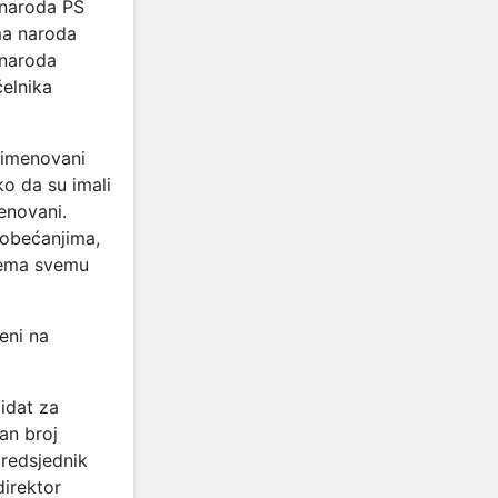
 naroda PS
ma naroda
 naroda
čelnika
 imenovani
o da su imali
menovani.
 obećanjima,
prema svemu
eni na
didat za
an broj
predsjednik
direktor