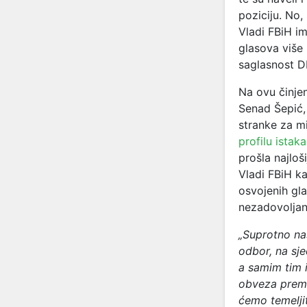
poziciju. No,
Vladi FBiH im
glasova više 
saglasnost D
Na ovu činjen
Senad Šepić,
stranke za mi
profilu istak
prošla najloši
Vladi FBiH ka
osvojenih gla
nezadovoljan
„Suprotno naš
odbor, na sje
a samim tim 
obveza prema
ćemo temeljit