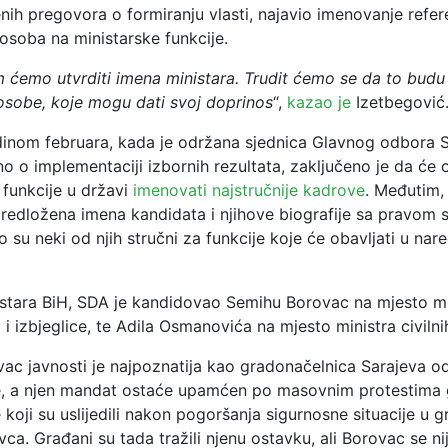
ih pregovora o formiranju vlasti, najavio imenovanje refere
osoba na ministarske funkcije.
 ćemo utvrditi imena ministara. Trudit ćemo se da to budu 
sobe, koje mogu dati svoj doprinos
“,
kazao je
Izetbegović
dinom februara, kada je održana sjednica Glavnog odbora S
o o implementaciji izbornih rezultata, zaključeno je da će 
 funkcije u državi
imenovati najstručnije kadrove
. Međutim,
edložena imena kandidata i njihove biografije sa pravom
ko su neki od njih stručni za funkcije koje će obavljati u nare
istara BiH, SDA je kandidovao Semihu Borovac na mjesto mi
 i izbjeglice, te Adila Osmanovića na mjesto ministra civilni
ac javnosti je najpoznatija kao gradonačelnica Sarajeva o
, a njen mandat ostaće upamćen po masovnim protestima
koji su uslijedili nakon pogoršanja sigurnosne situacije u g
ca. Građani su tada tražili njenu ostavku, ali Borovac se n