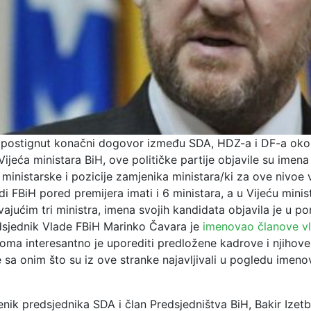
 postignut konačni dogovor između SDA, HDZ-a i DF-a oko
Vijeća ministara BiH, ove političke partije objavile su imena
ministarske i pozicije zamjenika ministara/ki za ove nivoe v
di FBiH pored premijera imati i 6 ministara, a u Vijeću mini
ajućim tri ministra, imena svojih kandidata objavila je u pon
dsjednik Vlade FBiH Marinko Čavara je
imenovao članove v
eoma interesantno je uporediti predložene kadrove i njihove
sa onim što su iz ove stranke najavljivali u pogledu imeno
nik predsjednika SDA i član Predsjedništva BiH, Bakir Izet