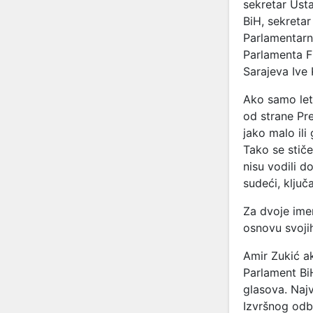
sekretar Ust
BiH, sekreta
Parlamentarn
Parlamenta FB
Sarajeva Ive
Ako samo let
od strane Pr
jako malo ili
Tako se stiče
nisu vodili 
sudeći, ključ
Za dvoje ime
osnovu svoji
Amir Zukić ak
Parlament BiH
glasova. Najv
Izvršnog odb