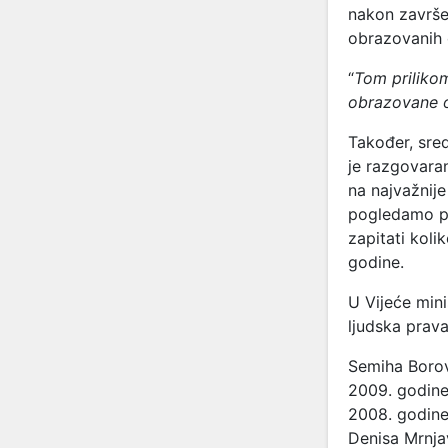
nakon završen
obrazovanih 
“
Tom prilikom
obrazovane o
Također, sre
je razgovaran
na najvažnije
pogledamo pr
zapitati koli
godine.
U Vijeće min
ljudska prava
Semiha Borov
2009. godine
2008. godine 
Denisa Mrnjav