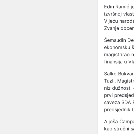
Edin Ramić j
izvršnoj vlas
Vijeću naroda
Zvanje docen
Šemsudin Ded
ekonomsku šk
magistrirao 
finansija u V
Salko Bukvar
Tuzli. Magist
niz dužnosti
prvi predsje
saveza SDA B
predsjednik O
Aljoša Čampa
kao stručni s