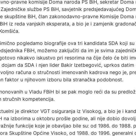
avno-pravne komisije Doma naroda PS BiH, sekretar Doma
r Zajedničke službe PS BiH, savjetnik predsjedavajućeg Do
e skupštine BiH, član zakonodavno-pravne Komisije Doma
iH iz reda vanjskih eksperata, a bio je i zamjenik gradona
 Komšića.
imično pogledamo biografije ova tri kandidata SDA koji su
edsjednika FBiH, možemo zaključiti da im je svima zajedničk
 gotovo nikakvo iskustvo pri resorima na čije čelo će biti i
 dojam da SDA i njen lider Bakir Izetbegović, uprkos datim
dovoljno računa o stručnosti imenovanih kadrova nego je, 
an faktor u njihovom izboru bila stranačka podobnost.
nonovanih u Vladu FBiH bi se pak moglo reći da su predlož
h stručnih kompetencija.
tuelni je direktor VGT osiguranja iz Visokog, a bio je i kan
 na izborima u oktobru prošle godine, ali nije dobio dovolj
ažnije funkcije koje je obavljao bile su: od 1986. do 1988. 
ora Skupštine Općine Visoko, od 1988. do 1996. generalni 