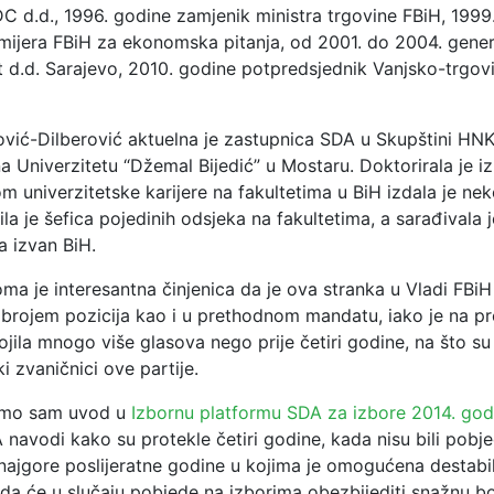
C d.d., 1996. godine zamjenik ministra trgovine FBiH, 1999
emijera FBiH za ekonomska pitanja, od 2001. do 2004. genera
d.d. Sarajevo, 2010. godine potpredsjednik Vanjsko-trgo
ović-Dilberović aktuelna je zastupnica SDA u Skupštini HNK
a Univerzitetu “Džemal Bijedić” u Mostaru. Doktorirala je iz
om univerzitetske karijere na fakultetima u BiH izdala je neko
Bila je šefica pojedinih odsjeka na fakultetima, a sarađivala j
a izvan BiH.
a je interesantna činjenica da je ova stranka u Vladi FBiH
 brojem pozicija kao i u prethodnom mandatu, iako je na pr
jila mnogo više glasova nego prije četiri godine, na što su 
ki zvaničnici ove partije.
mo sam uvod u
Izbornu platformu SDA za izbore 2014. god
navodi kako su protekle četiri godine, kada nisu bili pobj
 najgore poslijeratne godine u kojima je omogućena destabil
i da će u slučaju pobjede na izborima obezbijediti snažnu b