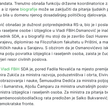
andata. Trenutno obnaša funkciju državne koordinatorice 
 a iz njene
biografije
može se zaključiti da pitanja ljudskih 
su bila u domenu njenog dosadašnjeg političkog djelovanja.
ić obnašao je dužnost potpredsjednika RS-a, bio je i posla
a raseljene osobe i izbjeglice u Vladi FBiH.Osmanović je inač
ednik SDA, a u biografiji mu stoji da je završio Gazi Husr
ajevu, diplomirao na Filozofskom fakultetu u Prištini, a ma
litičkih nauka u Sarajevu. S obzirom da je Osmanovićevo is
 polju povratka izbjeglica i raseljenih osoba, zaista je č
eri resor civilnih poslova.
 Vladi FBiH
SDA je, pored Fadila Novalića na mjesto premije
ira Zukića za ministra razvoja, poduzetništva i obrta, Elvir
u obrazovanja i nauke, Šemusudina Dedića za ministra poljo
 i šumarstva, Aljošu Čamparu za ministra unutrašnjih poslo
istra izbjeglica i raseljenih osoba. Za ministra za pitanja b
rambenooslobodilačkog rata predložen je Salko Bukvarević
emokratske fronte.