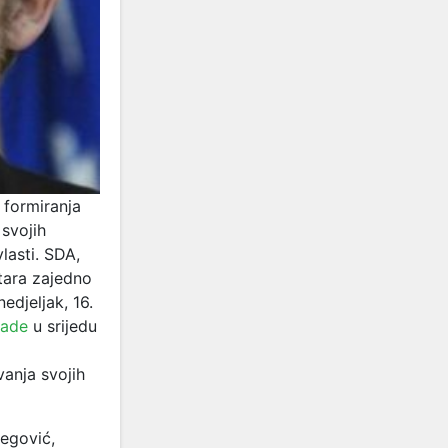
 formiranja
 svojih
lasti. SDA,
stara zajedno
edjeljak, 16.
lade
u srijedu
vanja svojih
begović,