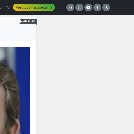
z
TV
Predizborna obećanja
ANALIZE