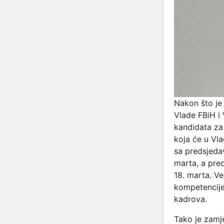
Nakon što je
Vlade FBiH i 
kandidata za 
koja će u Vla
sa predsjedav
marta, a pre
18. marta. V
kompetencije 
kadrova.
Tako je zamje