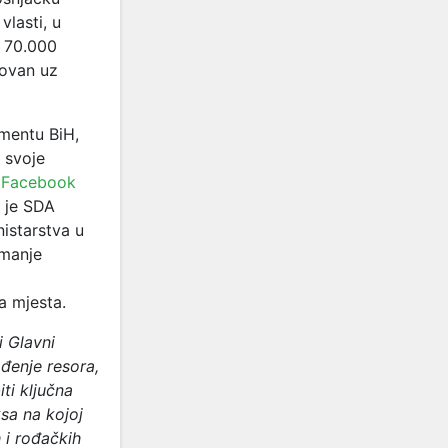
vlasti, u
o 70.000
novan uz
amentu BiH,
 svoje
 Facebook
a je SDA
nistarstva u
 manje
a mjesta.
i Glavni
ođenje resora,
ti ključna
sa na kojoj
 i rođačkih