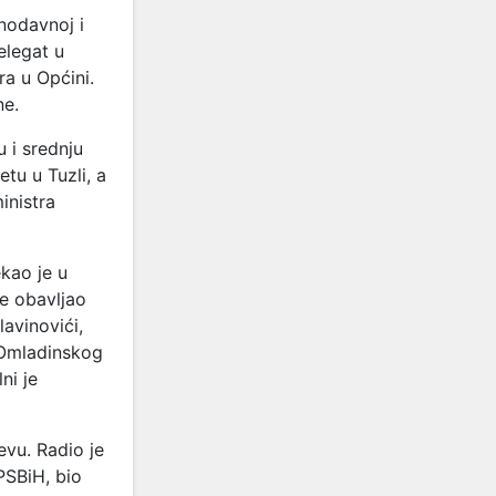
nodavnoj i
elegat u
ra u Općini.
ne.
 i srednju
tu u Tuzli, a
inistra
kao je u
je obavljao
avinovići,
 Omladinskog
ni je
evu. Radio je
PSBiH, bio