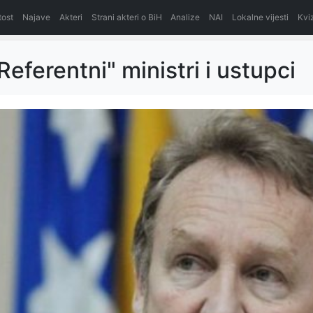
itost
Najave
Akteri
Strani akteri o BiH
Analize
NAI
Lokalne vijesti
Kvi
Referentni" ministri i ustupci