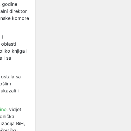
. godine
lni direktor
vinske komore
 i
 oblasti
liko knjiga i
e i sa
 ostala sa
ošlim
ukazali i
ine
, vidjet
ednička
izacija BiH,
ošnjačku