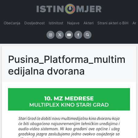
Obećanja
Dosljednost
Istinitost
Najave
Akteri
Strani akteri o BiH
An
Pusina_Platforma_multim
edijalna dvorana