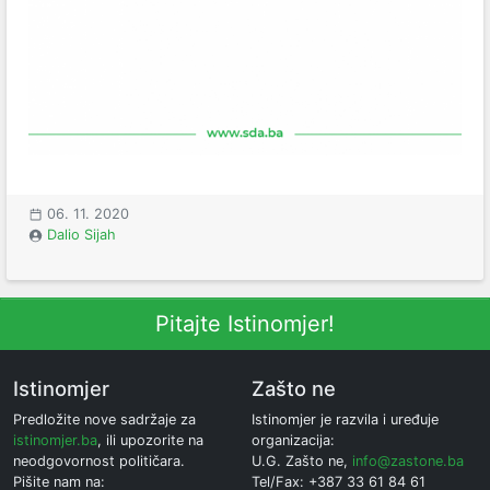
06. 11. 2020
Dalio Sijah
Pitajte Istinomjer!
Istinomjer
Zašto ne
Predložite nove sadržaje za
Istinomjer je razvila i uređuje
istinomjer.ba
, ili upozorite na
organizacija:
neodgovornost političara.
U.G. Zašto ne,
info@zastone.ba
Pišite nam na:
Tel/Fax: +387 33 61 84 61