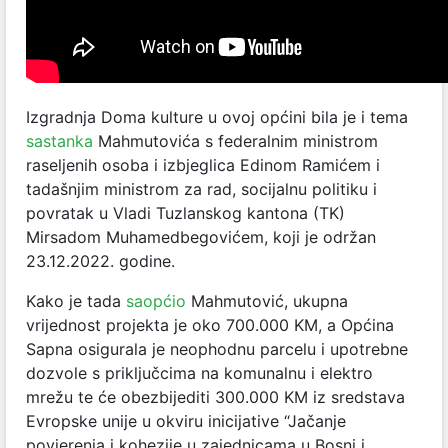
Izgradnja Doma kulture u ovoj općini bila je i tema
sastanka
Mahmutovića s federalnim ministrom
raseljenih osoba i izbjeglica Edinom Ramićem i
tadašnjim ministrom za rad, socijalnu politiku i
povratak u Vladi Tuzlanskog kantona (TK)
Mirsadom Muhamedbegovićem, koji je održan
23.12.2022. godine.
Kako je tada
saopćio
Mahmutović, ukupna
vrijednost projekta je oko 700.000 KM, a Općina
Sapna osigurala je neophodnu parcelu i upotrebne
dozvole s priključcima na komunalnu i elektro
mrežu te će obezbijediti 300.000 KM iz sredstava
Evropske unije u okviru inicijative “Jačanje
povjerenja i kohezije u zajednicama u Bosni i