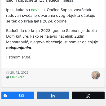
salom kapaciteta 125 sjedećih mjesta.
Ipak, kako su
naveli
iz Općine Sapna, završetak
radova i svečano otvaranje ovog objekta očekuje
se tek do kraja ljeta 2024. godine.
Budući da do kraja 2023. godine Sapna nije dobila
Dom kutlure, kako je najavio načelnik Zudin
Mahmutović, njegovo obećanje Istinomjer ocjenjuje
neispunjenim
.
(Istinomjer.ba)
28. 12. 2023
Emir Velić
Share
122
Share
Tweet