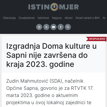
Obećanja
Dosljednost
Istinitost
Najave
Akteri
Strani akteri o BiH
An
NEISPUNJENO
Izgradnja Doma kulture u
Sapni nije završena do
kraja 2023. godine
Zudin Mahmutović (SDA), načelnik
Općine Sapna, govorio je za RTVTK 17.
marta 2023. godine o aktuelnim
projektima u ovoj lokalnoj zajednici te