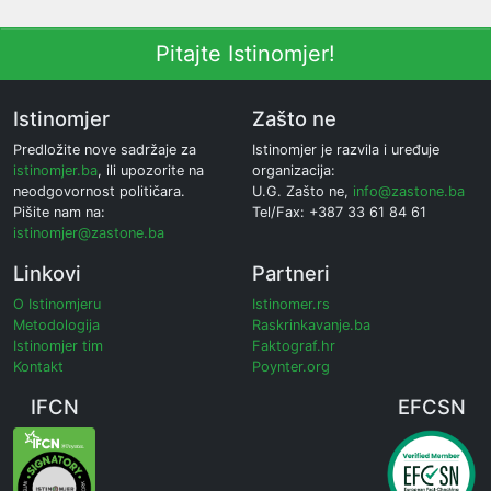
Pitajte Istinomjer!
Istinomjer
Zašto ne
Predložite nove sadržaje za
Istinomjer je razvila i uređuje
istinomjer.ba
, ili upozorite na
organizacija:
neodgovornost političara.
U.G. Zašto ne,
info@zastone.ba
Pišite nam na:
Tel/Fax: +387 33 61 84 61
istinomjer@zastone.ba
Linkovi
Partneri
O Istinomjeru
Istinomer.rs
Metodologija
Raskrinkavanje.ba
Istinomjer tim
Faktograf.hr
Kontakt
Poynter.org
IFCN
EFCSN